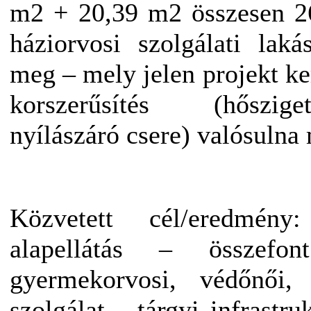
m2 + 20,39 m2 összesen 26
háziorvosi szolgálati lak
meg – mely jelen projekt ke
korszerűsítés (hőszig
nyílászáró csere) valósulna
Közvetett cél/eredmén
alapellátás – összefon
gyermekorvosi, védőnői, 
szolgálat - tárgyi infrastru