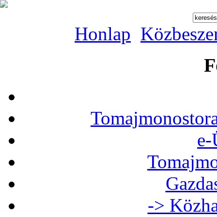
Honlap
Közbesze
F
Tomajmonostora
e-
Tomajmon
Gazdas
-> Közha