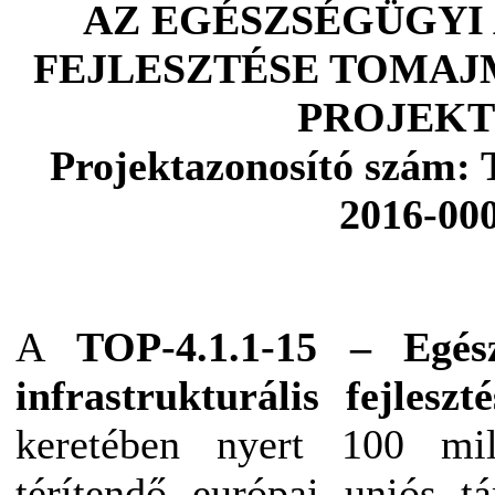
AZ EGÉSZSÉGÜGYI
FEJLESZTÉSE TOMAJ
PROJEK
Projektazonosító szám: 
2016-00
A
TOP-4.1.1-15 – Egész
infrastrukturális fejleszté
keretében nyert 100 mi
térítendő európai uniós t