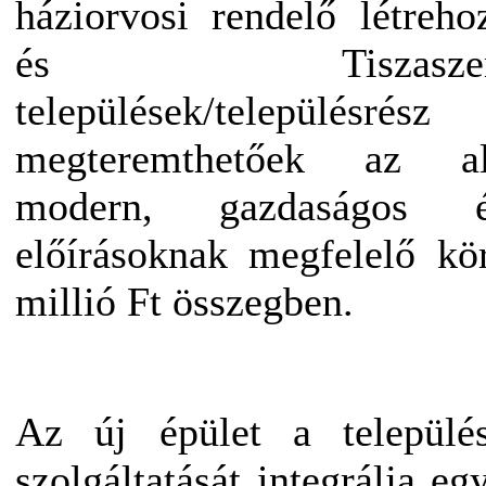
háziorvosi rendelő létreh
és Tiszaszentimre
települések/településré
megteremthetőek az alap
modern, gazdaságos 
előírásoknak megfelelő kö
millió Ft összegben.
Az új épület a települé
szolgáltatását integrálja eg