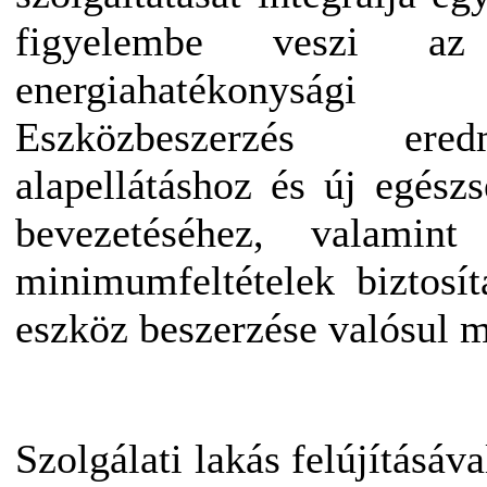
figyelembe veszi az a
energiahatékonyság
Eszközbeszerzés ere
alapellátáshoz és új egészs
bevezetéséhez, valamint 
minimumfeltételek biztosí
eszköz beszerzése valósul 
Szolgálati lakás felújításáv