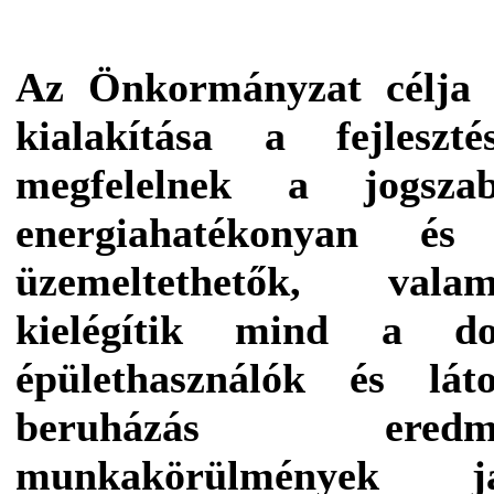
Az Önkormányzat célja o
kialakítása a fejleszt
megfelelnek a jogszab
energiahatékonyan és 
üzemeltethetők, vala
kielégítik mind a d
épülethasználók és lát
beruházás ered
munkakörülmények