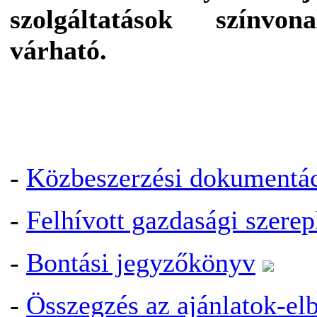
szolgáltatások színvo
várható.
-
Közbeszerzési dokumentá
-
Felhívott gazdasági szerepl
-
Bontási jegyzőkönyv
-
Összegzés az ajánlatok-elb