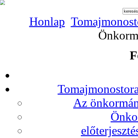
Honlap
Tomajmonost
Önkormá
F
Tomajmonostora
Az önkormány
Önko
előterjeszt