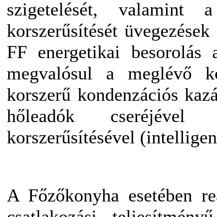
szigetelését, valamint 
korszerűsítését üvegezések 
FF energetikai besorolás 
megvalósul a meglévő ko
korszerű kondenzációs kazán
hőleadók cseréjéve
korszerűsítésével (intelligen
A Főzőkonyha esetében re
csatlakozási teljesítmény