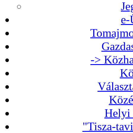
Je
e-
Tomajmon
Gazdas
-> Közha
Kö
Választ
Közé
Helyi
"Tisza-tav