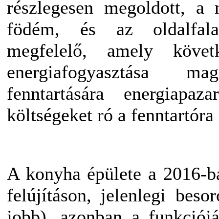
részlegesen megoldott, a n
födém, és az oldalfal
megfelelő, amely követ
energiafogyasztása m
fenntartására energiapaza
költségeket ró a fenntartóra 
A konyha épülete a 2016-ba
felújításon, jelenlegi beso
jobb), azonban a funkciój