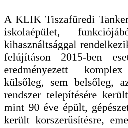
A KLIK Tiszafüredi Tankerül
iskolaépület, funkció
kihasználtsággal rendelkezi
felújításon 2015-ben e
eredményezett komple
külsőleg, sem belsőleg, a
rendszer telepítésére kerül
mint 90 éve épült, gépésze
került korszerűsítésre, eme