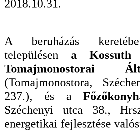
2018.10.31.
A beruházás keretébe
településen
a Kossuth
Tomajmonostorai Ált
(Tomajmonostora, Széche
237.), és a
Főzőkonyh
Széchenyi utca 38., Hrsz
energetikai fejlesztése való