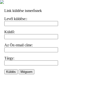
Link küldése ismerősnek
Levél küldése::
Küldő:
Az Ön email címe:
Tárgy:
Küldés
Mégsem