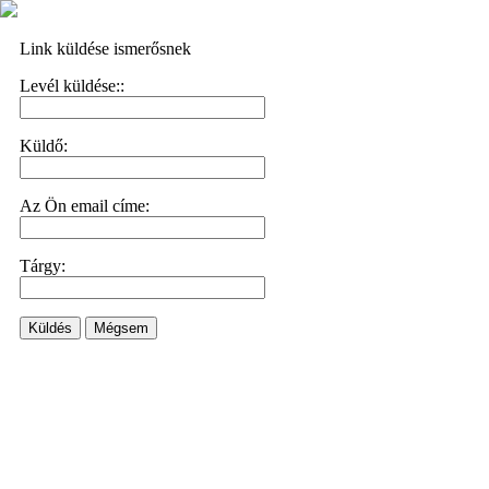
Link küldése ismerősnek
Levél küldése::
Küldő:
Az Ön email címe:
Tárgy:
Küldés
Mégsem