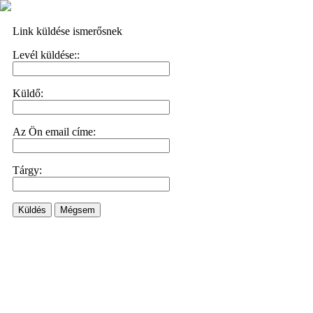
Link küldése ismerősnek
Levél küldése::
Küldő:
Az Ön email címe:
Tárgy:
Küldés
Mégsem