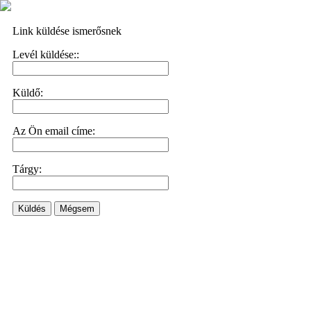
Link küldése ismerősnek
Levél küldése::
Küldő:
Az Ön email címe:
Tárgy:
Küldés
Mégsem