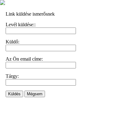
Link küldése ismerősnek
Levél küldése::
Küldő:
Az Ön email címe:
Tárgy:
Küldés
Mégsem