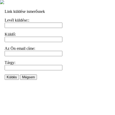
Link küldése ismerősnek
Levél küldése::
Küldő:
Az Ön email címe:
Tárgy:
Küldés
Mégsem