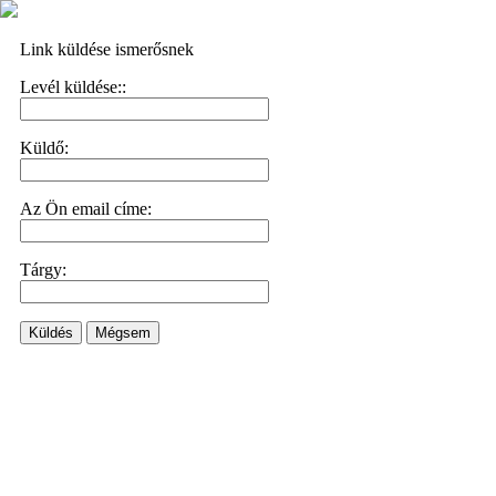
Link küldése ismerősnek
Levél küldése::
Küldő:
Az Ön email címe:
Tárgy:
Küldés
Mégsem