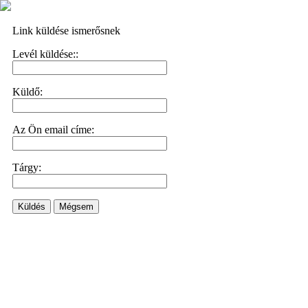
Link küldése ismerősnek
Levél küldése::
Küldő:
Az Ön email címe:
Tárgy:
Küldés
Mégsem