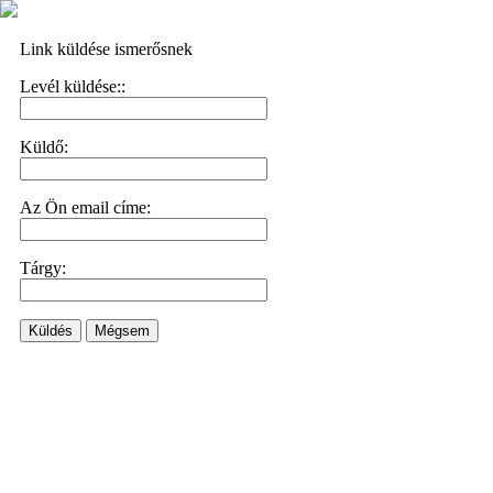
Link küldése ismerősnek
Levél küldése::
Küldő:
Az Ön email címe:
Tárgy:
Küldés
Mégsem