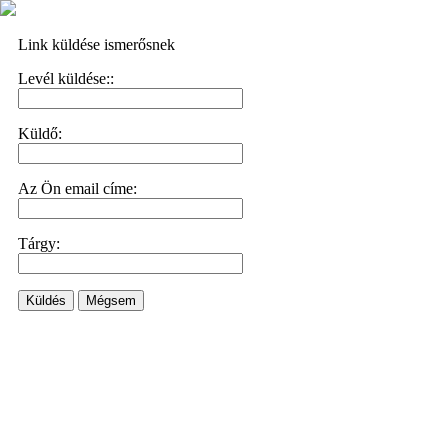
Link küldése ismerősnek
Levél küldése::
Küldő:
Az Ön email címe:
Tárgy:
Küldés
Mégsem