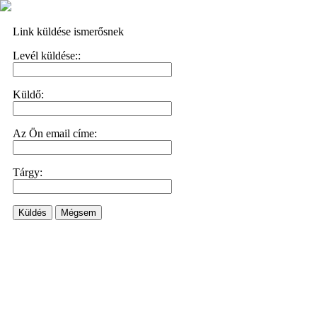
Link küldése ismerősnek
Levél küldése::
Küldő:
Az Ön email címe:
Tárgy:
Küldés
Mégsem