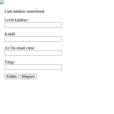
Link küldése ismerősnek
Levél küldése::
Küldő:
Az Ön email címe:
Tárgy:
Küldés
Mégsem