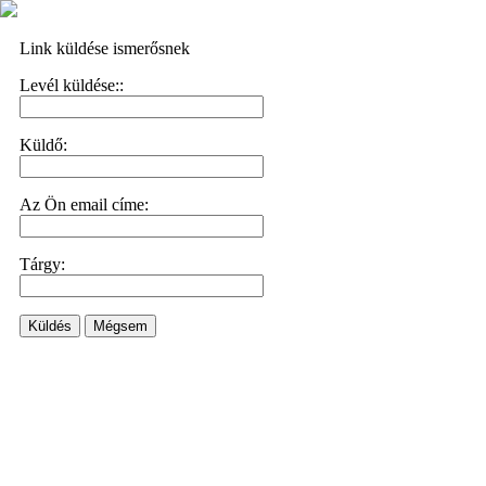
Link küldése ismerősnek
Levél küldése::
Küldő:
Az Ön email címe:
Tárgy:
Küldés
Mégsem