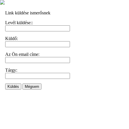
Link küldése ismerősnek
Levél küldése::
Küldő:
Az Ön email címe:
Tárgy:
Küldés
Mégsem