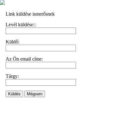
Link küldése ismerősnek
Levél küldése::
Küldő:
Az Ön email címe:
Tárgy:
Küldés
Mégsem