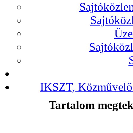
Sajtóközl
Sajtóköz
Üze
Sajtóköz
IKSZT, Közművelőd
Tartalom megteki