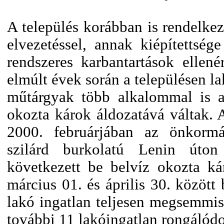
A település korábban is rendelkez
elvezetéssel, annak kiépítettsé
rendszeres karbantartások ellené
elmúlt évek során a településen la
műtárgyak több alkalommal is a
okozta károk áldozatává váltak. 
2000. februárjában az önkormá
szilárd burkolatú Lenin úton
következett be belvíz okozta k
március 01. és április 30. között
lakó ingatlan teljesen megsemmis
további 11 lakóingatlan rongálódo