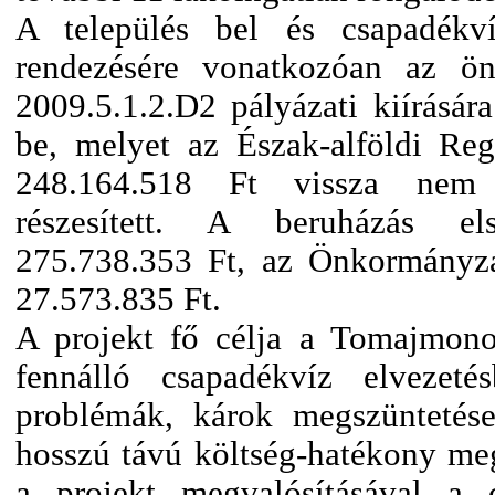
A település bel és csapadékví
rendezésére vonatkozóan az 
2009.5.1.2.D2 pályázati kiírására
be, melyet az Észak-alföldi Regi
248.164.518 Ft vissza nem t
részesített. A beruházás els
275.738.353 Ft, az Önkormányza
27.573.835 Ft.
A projekt fő célja a Tomajmono
fennálló csapadékvíz elvezeté
problémák, károk megszüntetése
hosszú távú költség-hatékony meg
a projekt megvalósításával a 