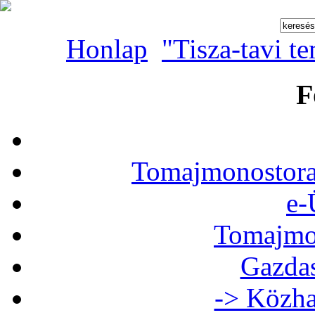
Honlap
"Tisza-tavi t
F
Tomajmonostora
e-
Tomajmon
Gazdas
-> Közha