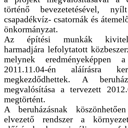
történő bevezetetésével, nyí
csapadékvíz- csatornák és átemelő
önkormányzat.
Az építési munkák kivitelez
harmadjára lefolytatott közbeszerz
melynek eredményeképpen a v
2011.11.04-én aláírásra
megkezdődhettek. A beruhá
megvalósítása a tervezett 2012
megtörtént.
A beruházásnak köszönhetően
elvezető rendszer a környezet