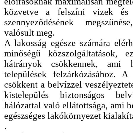
előírásoknak maximálisan megfelel
közvetve a felszíni vizek és
szennyeződésének megszűnése
valósult meg.
A lakosság egésze számára elér
minőségű közszolgáltatások, ezá
hátrányok csökkennek, ami ho
települések felzárkózásához. A
csökkent a belvízzel veszélyeztet
kistelepülés biztonságos bel
hálózattal való ellátottsága, ami 
egészséges lakókörnyezet kialakí
.