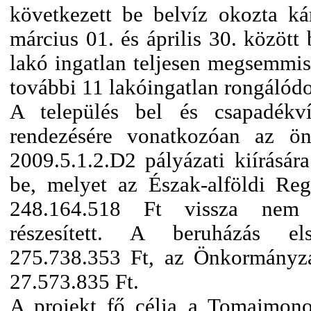
következett be belvíz okozta k
március 01. és április 30. között
lakó ingatlan teljesen megsemmis
további 11 lakóingatlan rongálódo
A település bel és csapadékví
rendezésére vonatkozóan az 
2009.5.1.2.D2 pályázati kiírására
be, melyet az Észak-alföldi Regi
248.164.518 Ft vissza nem t
részesített. A beruházás els
275.738.353 Ft, az Önkormányza
27.573.835 Ft.
A projekt fő célja a Tomajmono