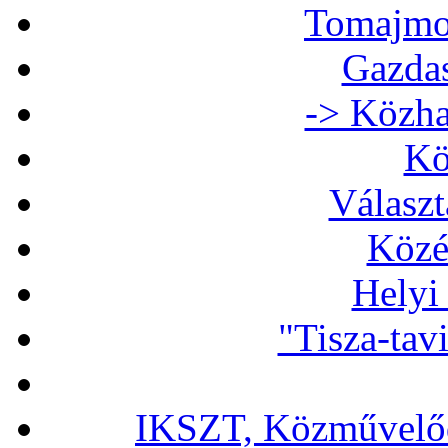
Tomajmon
Gazdas
-> Közha
Kö
Választ
Közé
Helyi
"Tisza-tav
IKSZT, Közművelőd