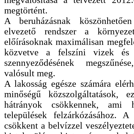
megtörtént.
A beruházásnak köszönhetően
elvezető rendszer a környezet
előírásoknak maximálisan megfelel
közvetve a felszíni vizek és
szennyeződésének megszűnése
valósult meg.
A lakosság egésze számára elér
minőségű közszolgáltatások, ezá
hátrányok csökkennek, ami ho
települések felzárkózásához. A
csökkent a belvízzel veszélyeztet