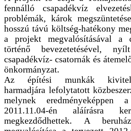
fennálló csapadékvíz elvezeté
problémák, károk megszüntetése
hosszú távú költség-hatékony meg
a projekt megvalósításával a 
történő bevezetetésével, nyí
csapadékvíz- csatornák és átemelő
önkormányzat.
Az építési munkák kivitelez
harmadjára lefolytatott közbeszerz
melynek eredményeképpen a v
2011.11.04-én aláírásra
megkezdődhettek. A beruhá
megvalósítása a tervezett 2012