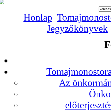
Honlap
Tomajmonost
Jegyzőkönyvek
F
Tomajmonostora
Az önkormány
Önko
előterjeszt