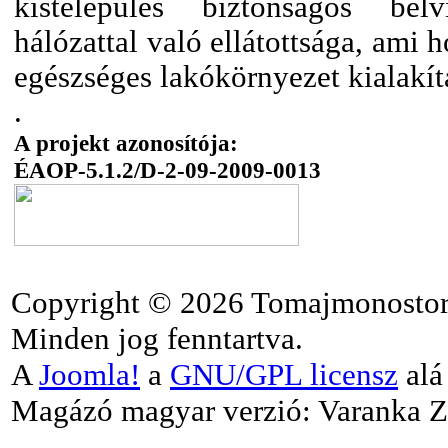
kistelepülés biztonságos bel
hálózattal való ellátottsága, ami 
egészséges lakókörnyezet kialakí
.
A projekt azonosítója:
ÉAOP-5.1.2/D-2-09-2009-0013
Copyright © 2026 Tomajmonostor
Minden jog fenntartva.
A
Joomla!
a
GNU/GPL licensz
alá 
Magázó magyar verzió: Varanka Z