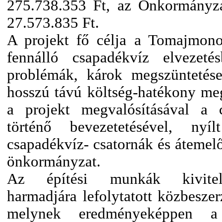
275.738.353 Ft, az Önkormányza
27.573.835 Ft.
A projekt fő célja a Tomajmono
fennálló csapadékvíz elvezeté
problémák, károk megszüntetése
hosszú távú költség-hatékony meg
a projekt megvalósításával a 
történő bevezetetésével, nyí
csapadékvíz- csatornák és átemelő
önkormányzat.
Az építési munkák kivitelez
harmadjára lefolytatott közbeszerz
melynek eredményeképpen a v