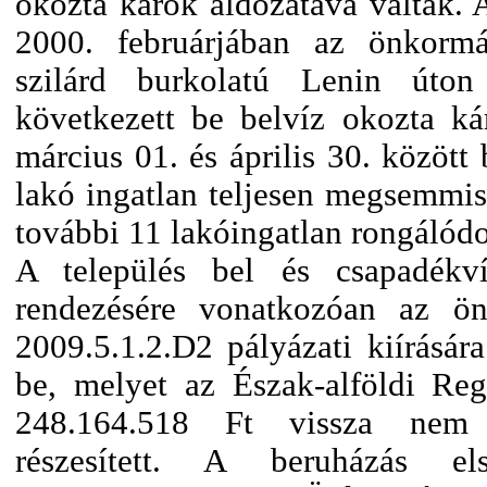
okozta károk áldozatává váltak. 
2000. februárjában az önkormá
szilárd burkolatú Lenin úton
következett be belvíz okozta k
március 01. és április 30. között
lakó ingatlan teljesen megsemmis
további 11 lakóingatlan rongálódo
A település bel és csapadékví
rendezésére vonatkozóan az 
2009.5.1.2.D2 pályázati kiírására
be, melyet az Észak-alföldi Regi
248.164.518 Ft vissza nem t
részesített. A beruházás els