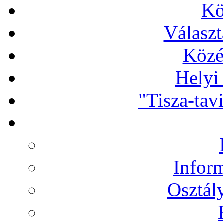
Kö
Választ
Közé
Helyi
"Tisza-tav
Infor
Osztál