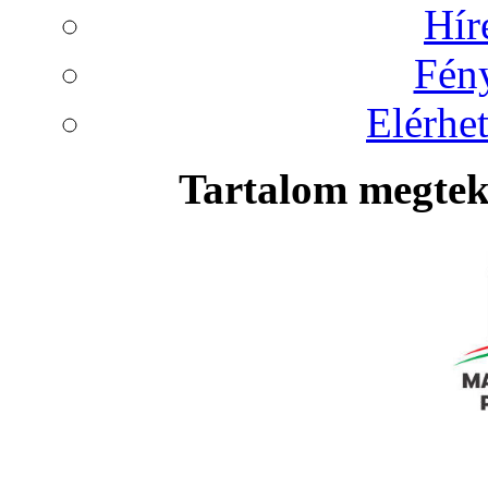
Hír
Fén
Elérhet
Tartalom megteki