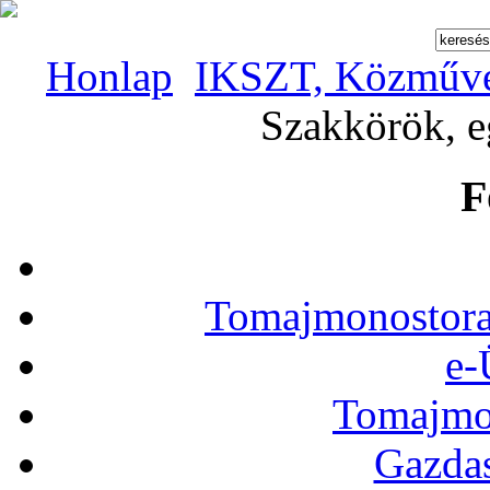
Honlap
IKSZT, Közművel
Szakkörök, e
F
Tomajmonostora
e-
Tomajmon
Gazdas