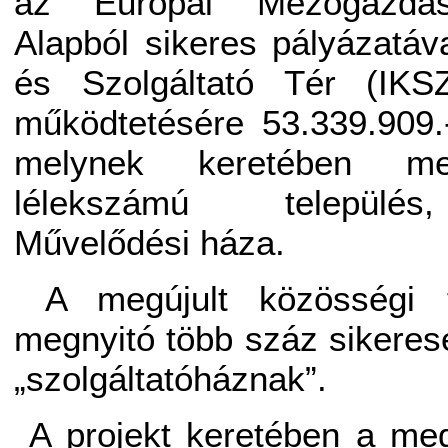
az Európai Mezőgazdaság
Alapból sikeres pályázatáva
és Szolgáltató Tér (IKSZ
működtetésére 53.339.909.
melynek keretében me
lélekszámú település
Művelődési háza.
A megújult közösségi 
megnyitó több száz sikeresen 
„szolgáltatóháznak”.
A projekt keretében a me