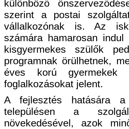
különböző önszerveződés
szerint a postai szolgált
vállalkozónak is. Az is
számára hamarosan indul 
kisgyermekes szülők ped
programnak örülhetnek, me
éves korú gyermekek s
foglalkozásokat jelent.
A fejlesztés hatására a
településen a szolgá
növekedésével, azok minő