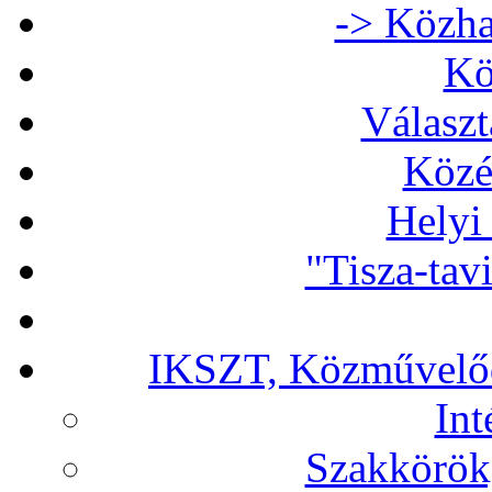
-> Közha
Kö
Választ
Közé
Helyi
"Tisza-tav
IKSZT, Közművelőd
In
Szakkörök,