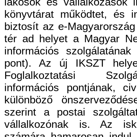
lakosok és vállalkozások i
könyvtárat működtet, és i
biztosít az e-Magyarország 
tér ad helyet a Magyar Ne
információs szolgálatának
pont). Az új IKSZT helye
Foglalkoztatási Szol
információs pontjának, ci
különböző önszerveződés
szerint a postai szolgált
vállalkozónak is. Az is
számára hamarosan indul 