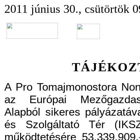
2011 június 30., csütörtök 
TÁJÉKOZ
A Pro Tomajmonostora Nonp
az Európai Mezőgazdaság
Alapból sikeres pályázatáva
és Szolgáltató Tér (IKSZ
működtetésére 53.339.909.