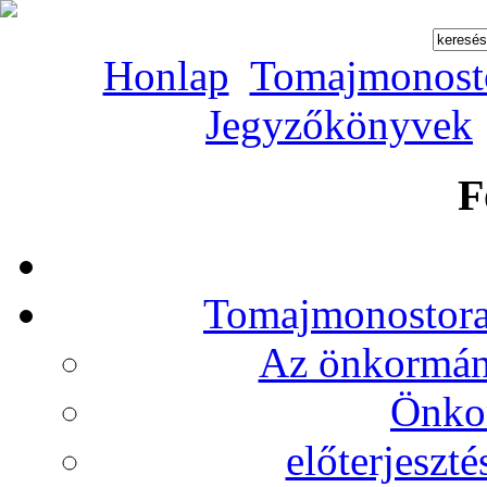
Honlap
Tomajmonost
Jegyzőkönyvek
F
Tomajmonostora
Az önkormány
Önko
előterjeszt