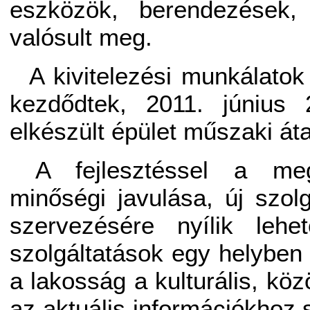
eszközök, berendezések,
valósult meg.
A kivitelezési munkálato
kezdődtek, 2011. június 
elkészült épület műszaki át
A fejlesztéssel a meg
minőségi javulása, új szol
szervezésére nyílik leh
szolgáltatások egy helyben 
a lakosság a kulturális, kö
az aktuális információkhoz