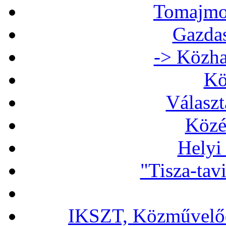
Tomajmon
Gazdas
-> Közha
Kö
Választ
Közé
Helyi
"Tisza-tav
IKSZT, Közművelőd