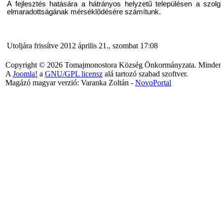
A fejlesztés hatására a hátrányos helyzetű településen a szo
elmaradottságának mérséklődésére számítunk.
Utoljára frissítve 2012 április 21., szombat 17:08
Copyright © 2026 Tomajmonostora Község Önkormányzata. Minden j
A
Joomla!
a
GNU/GPL licensz
alá tartozó szabad szoftver.
Magázó magyar verzió: Varanka Zoltán -
NovoPortal