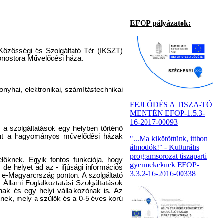
EFOP pályázatok:
 Közösségi és Szolgáltató Tér (IKSZT)
monostora Művelődési háza.
onyhai, elektronikai, számítástechnikai
FEJLŐDÉS A TISZA-TÓ
.
MENTÉN EFOP-1.5.3-
16-2017-00093
 a szolgáltatások egy helyben történő
 mint a hagyományos művelődési házak
"...Ma kikötöttünk, itthon
álmodók!" - Kulturális
programsorozat tiszaparti
lőknek. Egyik fontos funkciója, hogy
gyermekeknek EFOP-
de helyet ad az - ifjúsági információs
3.3.2-16-2016-00338
az e-Magyarország ponton. A szolgáltató
 Állami Foglalkoztatási Szolgáltatások
nak és egy helyi vállalkozónak is. Az
nek, mely a szülők és a 0-5 éves korú