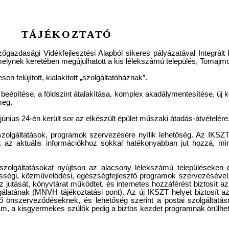
TÁJÉKOZTATÓ
azdasági Vidékfejlesztési Alapból sikeres pályázatával Integrált
 melynek keretében megújulhatott a kis lélekszámú település, Tomaj
n felújított, kialakított „szolgáltatóháznak”.
eépítése, a földszint átalakítása, komplex akadálymentesítése, új k
meg.
únius 24-én került sor az elkészült épület műszaki átadás-átvételére
 szolgáltatások, programok szervezésére nyílik lehetőség. Az IKSZT
oz, az aktuális információkhoz sokkal hatékonyabban jut hozzá,
zolgáltatásokat nyújtson az alacsony lélekszámú településeken é
össégi, közművelődési, egészségfejlesztő programok szervezésével, 
oz jutását, könyvtárat működtet, és internetes hozzáférést biztosít 
álatának (MNVH tájékoztatási pont). Az új IKSZT helyet biztosít az
ő önszerveződéseknek, és lehetőség szerint a postai szolgáltatás
, a kisgyermekes szülők pedig a biztos kezdet programnak örülhet