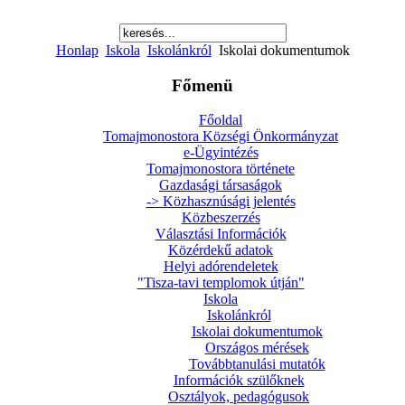
Honlap
Iskola
Iskolánkról
Iskolai dokumentumok
Főmenü
Főoldal
Tomajmonostora Községi Önkormányzat
e-Ügyintézés
Tomajmonostora története
Gazdasági társaságok
-> Közhasznúsági jelentés
Közbeszerzés
Választási Információk
Közérdekű adatok
Helyi adórendeletek
"Tisza-tavi templomok útján"
Iskola
Iskolánkról
Iskolai dokumentumok
Országos mérések
Továbbtanulási mutatók
Információk szülőknek
Osztályok, pedagógusok