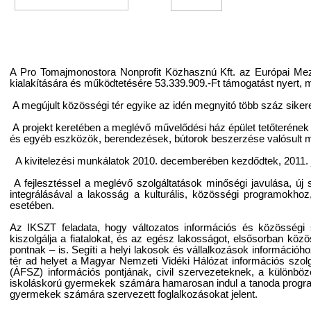
A Pro Tomajmonostora Nonprofit Közhasznú Kft. az Európai Mezőg
kialakítására és működtetésére 53.339.909.-Ft támogatást nyert,
A megújult közösségi tér egyike az idén megnyitó több száz sikerese
A projekt keretében a meglévő művelődési ház épület tetőterének b
és egyéb eszközök, berendezések, bútorok beszerzése valósult 
A kivitelezési munkálatok 2010. decemberében kezdődtek, 2011. j
A fejlesztéssel a meglévő szolgáltatások minőségi javulása, új
integrálásával a lakosság a kulturális, közösségi programokh
esetében.
Az IKSZT feladata, hogy változatos információs és közösségi s
kiszolgálja a fiatalokat, és az egész lakosságot, elsősorban köz
pontnak – is. Segíti a helyi lakosok és vállalkozások információh
tér ad helyet a Magyar Nemzeti Vidéki Hálózat információs szolg
(ÁFSZ) információs pontjának, civil szervezeteknek, a különböz
iskoláskorú gyermekek számára hamarosan indul a tanoda program
gyermekek számára szervezett foglalkozásokat jelent.