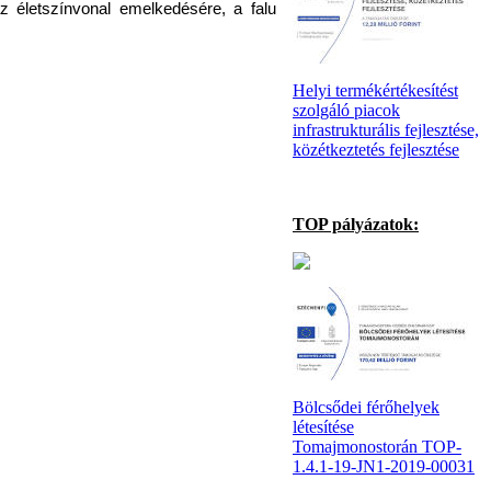
z életszínvonal emelkedésére, a falu
Helyi termékértékesítést
szolgáló piacok
infrastrukturális fejlesztése,
közétkeztetés fejlesztése
TOP pályázatok:
Bölcsődei férőhelyek
létesítése
Tomajmonostorán TOP-
1.4.1-19-JN1-2019-00031