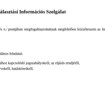
álasztási Információs Szolgálat
dés e./ pontjában megfogalmazottaknak megfelelően közzéteszem az Info
lános feladatai:
ához kapcsolódó jogszabályokról, az eljárás rendjéről,
vekről, hatásköreikről.