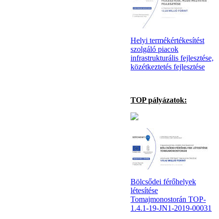
Helyi termékértékesítést
szolgáló piacok
infrastrukturális fejlesztése,
közétkeztetés fejlesztése
TOP pályázatok:
Bölcsődei férőhelyek
létesítése
Tomajmonostorán TOP-
1.4.1-19-JN1-2019-00031