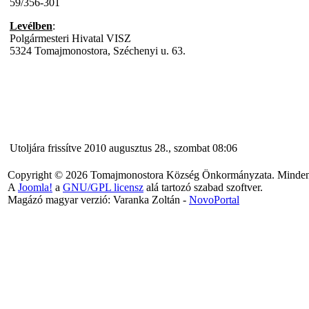
59/356-301
Levélben
:
Polgármesteri Hivatal VISZ
5324 Tomajmonostora, Széchenyi u. 63.
Utoljára frissítve 2010 augusztus 28., szombat 08:06
Copyright © 2026 Tomajmonostora Község Önkormányzata. Minden j
A
Joomla!
a
GNU/GPL licensz
alá tartozó szabad szoftver.
Magázó magyar verzió: Varanka Zoltán -
NovoPortal