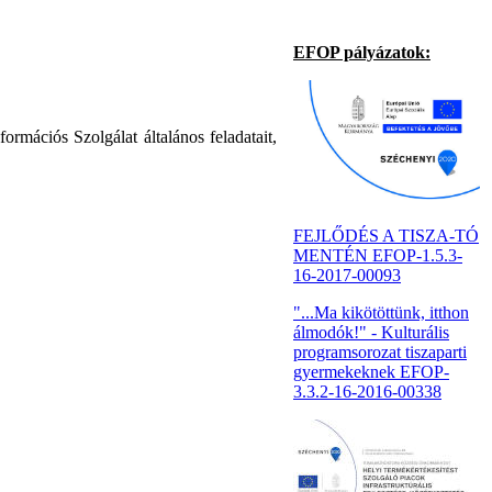
EFOP pályázatok:
rmációs Szolgálat általános feladatait,
FEJLŐDÉS A TISZA-TÓ
MENTÉN EFOP-1.5.3-
16-2017-00093
"...Ma kikötöttünk, itthon
álmodók!" - Kulturális
programsorozat tiszaparti
gyermekeknek EFOP-
3.3.2-16-2016-00338