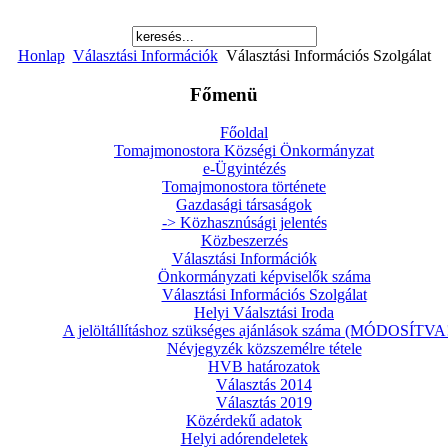
Honlap
Választási Információk
Választási Információs Szolgálat
Főmenü
Főoldal
Tomajmonostora Községi Önkormányzat
e-Ügyintézés
Tomajmonostora története
Gazdasági társaságok
-> Közhasznúsági jelentés
Közbeszerzés
Választási Információk
Önkormányzati képviselők száma
Választási Információs Szolgálat
Helyi Váalsztási Iroda
A jelöltállításhoz szükséges ajánlások száma (MÓDOSÍTVA!
Névjegyzék közszemélre tétele
HVB határozatok
Választás 2014
Választás 2019
Közérdekű adatok
Helyi adórendeletek