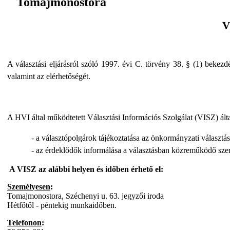
Tomajmonostora
V
A választási eljárásról szóló 1997. évi C. törvény 38. § (1) bekez
valamint az elérhetőségét.
A HVI által működtetett Választási Információs Szolgálat (VISZ) álta
- a választópolgárok tájékoztatása az önkormányzati választás
- az érdeklődők informálása a választásban közreműködő szer
A VISZ az alábbi helyen és időben érhető el:
Személyesen
:
Tomajmonostora, Széchenyi u. 63. jegyzői iroda
Hétfőtől - péntekig munkaidőben.
Telefonon
: