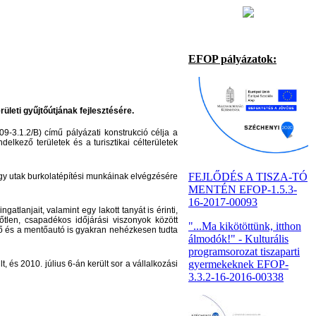
EFOP pályázatok:
leti gyűjtőútjának fejlesztésére.
-3.1.2/B) című pályázati konstrukció célja
a
delkező területek és a turisztikai célterületek
FEJLŐDÉS A TISZA-TÓ
y utak burkolatépítési munkáinak elvégzésére
MENTÉN EFOP-1.5.3-
16-2017-00093
atlanjait, valamint egy lakott tanyát is érinti,
őtlen, csapadékos időjárási viszonyok között
"...Ma kikötöttünk, itthon
őnő és a mentőautó is gyakran nehézkesen tudta
álmodók!" - Kulturális
programsorozat tiszaparti
gyermekeknek EFOP-
 és 2010. július 6-án került sor a vállalkozási
3.3.2-16-2016-00338