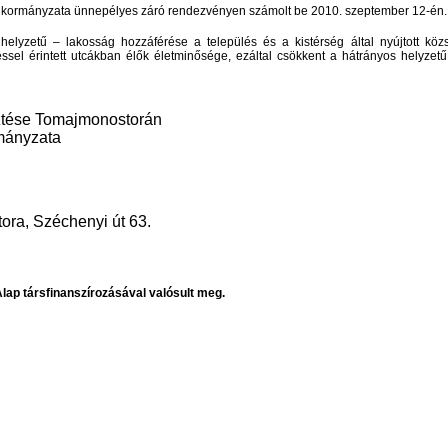
nkormányzata ünnepélyes záró rendezvényen számolt be 2010. szeptember 12-én.
yzetű – lakosság hozzáférése a település és a kistérség által nyújtott közs
ztéssel érintett utcákban élők életminősége, ezáltal csökkent a hátrányos helyze
esztése Tomajmonostorán
mányzata
ra, Széchenyi út 63.
Alap társfinanszírozásával valósult meg.