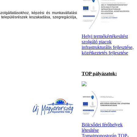
zolgáltatásokhoz, képzési és munkavállalási
tű településrészek leszakadása, szegregációja,
Helyi termékértékesítést
szolgáló piacok
infrastrukturális fejlesztése,
közétkeztetés fejlesztése
TOP pályázatok:
Bölcsődei férőhelyek
létesítése
Tomajmonostorán TOP-