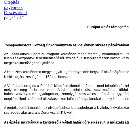
Útépítés
pagebreak
Összes oldal
page 1 of 2
Európai Uniós támogatásb
Tomajmonostora Község Önkormányzata az idei évben sikeres pályázatával több
Az Észak-alföldi Operatív Program keretében meghirdetett „Önkormányzati u
településközpontok tehermentesítését szolgáló, a településrészek
közötti közv
megközelíthetőségének javítása.
A fejlesztés keretében a megye egyik leghátrányosabb helyzetű kistérségében
került sor, összességében 1624 m hosszon.
A Vöröshadsereg és a Petőfi út kiépítése kiemelten fontos, mert településrészeket
melyekre még járda sem vezet. A három érintett útszakasz korábban földút, i
balesetveszélyes volt, gyalogosan, személygépkocsival és kerékpárral egyaránt
megközelíteni az érintett útszakaszokon található ingatlanokat, amely különösen
A projekt építési munkáinak elvégzéséhez kapcsolódóan a kivitelező kiválasztásá
szerződés aláírására a Duna Aszfalt Kft.-vel.
Az építési munkákkal a kivitelező a vállalt határidőre elkészült, a műszaki á