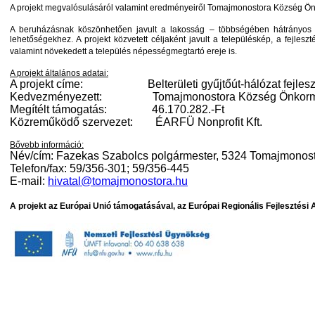
A projekt megvalósulásáról valamint eredményeiről Tomajmonostora Község Ö
A beruházásnak köszönhetően javult a lakosság – többségében hátrányos hel
lehetőségekhez. A projekt közvetett céljaként javult a településkép, a fejles
valamint növekedett a település népességmegtartó ereje is.
A projekt általános adatai:
A projekt címe:
Belterületi gyűjtőút-hálózat fejl
Kedvezményezett:
Tomajmonostora Község Önkor
Megítélt támogatás:
46.170.282.-Ft
Közreműködő szervezet:
ÉARFÜ Nonprofit Kft.
Bővebb információ:
Név/cím: Fazekas Szabolcs polgármester, 5324 Tomajmonosto
Telefon/fax: 59/356-301; 59/356-445
E-mail:
hivatal@tomajmonostora.hu
A projekt az Európai Unió támogatásával, az Európai Regionális Fejlesztési 