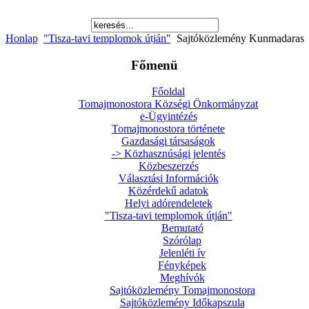
Honlap
"Tisza-tavi templomok útján"
Sajtóközlemény Kunmadaras
Főmenü
Főoldal
Tomajmonostora Községi Önkormányzat
e-Ügyintézés
Tomajmonostora története
Gazdasági társaságok
-> Közhasznúsági jelentés
Közbeszerzés
Választási Információk
Közérdekű adatok
Helyi adórendeletek
"Tisza-tavi templomok útján"
Bemutató
Szórólap
Jelenléti ív
Fényképek
Meghívók
Sajtóközlemény Tomajmonostora
Sajtóközlemény Időkapszula