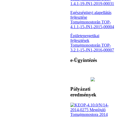
1.4.1-19-JN1-2019-00031
Egészségügyi alapellátás
fejlesztése
Tomajmonostorán TOP-
4.1.1-15-JN1-2015-00004
Épületenergetikai
fejlesztések
Tomajmonostorán TOP-
3.2.1-15-JN1-2016-00007
e-Ügyintézés
Pályázati
eredmények