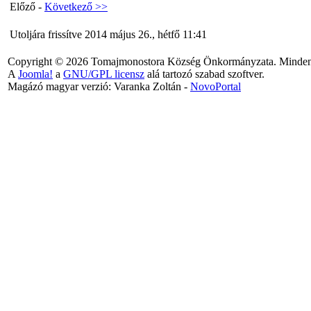
Előző -
Következő >>
Utoljára frissítve 2014 május 26., hétfő 11:41
Copyright © 2026 Tomajmonostora Község Önkormányzata. Minden j
A
Joomla!
a
GNU/GPL licensz
alá tartozó szabad szoftver.
Magázó magyar verzió: Varanka Zoltán -
NovoPortal