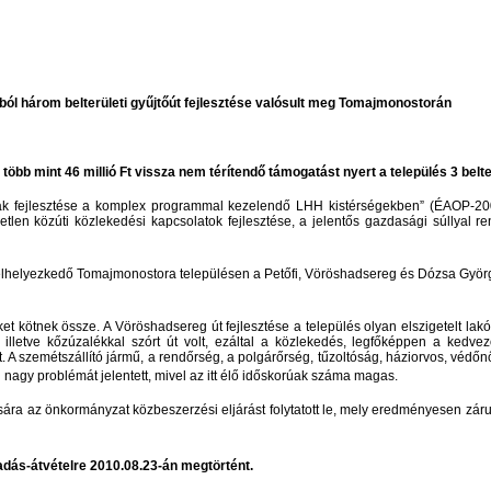
ól három belterületi gyűjtőút fejlesztése valósult meg Tomajmonostorán
 mint 46 millió Ft vissza nem térítendő támogatást nyert a település 3 belterü
tak fejlesztése a komplex programmal kezelendő LHH kistérségekben” (ÉAOP-2009
etlen közúti közlekedési kapcsolatok fejlesztése, a jelentős gazdasági súllyal ren
 elhelyezkedő Tomajmonostora településen a Petőfi, Vöröshadsereg és Dózsa Györg
 kötnek össze. A Vöröshadsereg út fejlesztése a település olyan elszigetelt lakóing
lletve kőzúzalékkal szórt út volt, ezáltal a közlekedés, legfőképpen a kedvez
. A szemétszállító jármű, a rendőrség, a polgárőrség, tűzoltóság, háziorvos, véd
 nagy problémát jelentett, mivel az itt élő időskorúak száma magas.
ra az önkormányzat közbeszerzési eljárást folytatott le, mely eredményesen zárult,
tadás-átvételre 2010.08.23-án megtörtént.