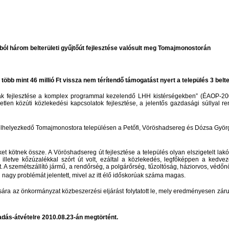
ól három belterületi gyűjtőút fejlesztése valósult meg Tomajmonostorán
 mint 46 millió Ft vissza nem térítendő támogatást nyert a település 3 belterü
tak fejlesztése a komplex programmal kezelendő LHH kistérségekben” (ÉAOP-2009
etlen közúti közlekedési kapcsolatok fejlesztése, a jelentős gazdasági súllyal ren
 elhelyezkedő Tomajmonostora településen a Petőfi, Vöröshadsereg és Dózsa Györg
 kötnek össze. A Vöröshadsereg út fejlesztése a település olyan elszigetelt lakóing
lletve kőzúzalékkal szórt út volt, ezáltal a közlekedés, legfőképpen a kedvez
. A szemétszállító jármű, a rendőrség, a polgárőrség, tűzoltóság, háziorvos, véd
 nagy problémát jelentett, mivel az itt élő időskorúak száma magas.
ra az önkormányzat közbeszerzési eljárást folytatott le, mely eredményesen zárult,
tadás-átvételre 2010.08.23-án megtörtént.