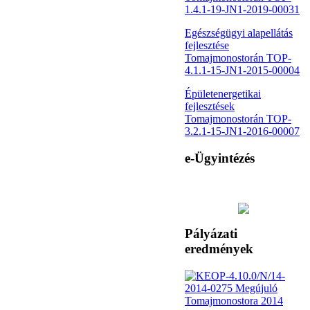
1.4.1-19-JN1-2019-00031
Egészségügyi alapellátás
fejlesztése
Tomajmonostorán TOP-
4.1.1-15-JN1-2015-00004
Épületenergetikai
fejlesztések
Tomajmonostorán TOP-
3.2.1-15-JN1-2016-00007
e-Ügyintézés
Pályázati
eredmények