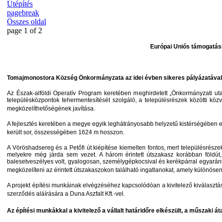
Útépítés
pagebreak
Összes oldal
page 1 of 2
Európai Uniós támogatásb
Tomajmonostora Község Önkormányzata az idei évben sikeres pályázatával több
Az Észak-alföldi Operatív Program keretében meghirdetett „Önkormányzati u
településközpontok tehermentesítését szolgáló, a településrészek
közötti közv
megközelíthetőségének javítása.
A fejlesztés keretében a megye egyik leghátrányosabb helyzetű kistérségében
került sor, összességében 1624 m hosszon.
A Vöröshadsereg és a Petőfi út kiépítése kiemelten fontos, mert településrészeket
melyekre még járda sem vezet. A három érintett útszakasz korábban földút, i
balesetveszélyes volt, gyalogosan, személygépkocsival és kerékpárral egyaránt
megközelíteni az érintett útszakaszokon található ingatlanokat, amely különösen
A projekt építési munkáinak elvégzéséhez kapcsolódóan a kivitelező kiválasztásá
szerződés aláírására a Duna Aszfalt Kft.-vel.
Az építési munkákkal a kivitelező a vállalt határidőre elkészült, a műszaki á