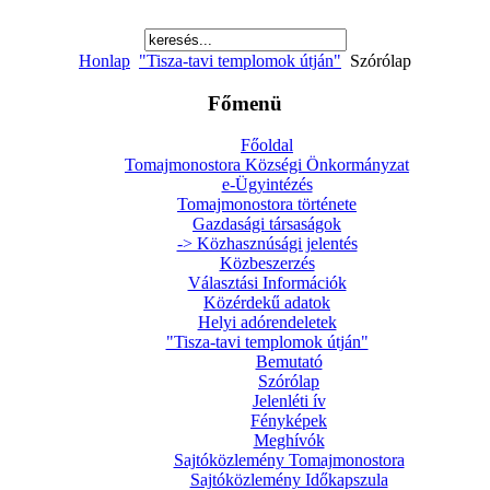
Honlap
"Tisza-tavi templomok útján"
Szórólap
Főmenü
Főoldal
Tomajmonostora Községi Önkormányzat
e-Ügyintézés
Tomajmonostora története
Gazdasági társaságok
-> Közhasznúsági jelentés
Közbeszerzés
Választási Információk
Közérdekű adatok
Helyi adórendeletek
"Tisza-tavi templomok útján"
Bemutató
Szórólap
Jelenléti ív
Fényképek
Meghívók
Sajtóközlemény Tomajmonostora
Sajtóközlemény Időkapszula