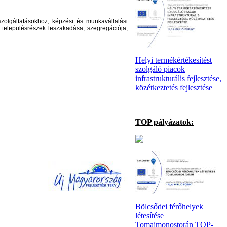
zolgáltatásokhoz, képzési és munkavállalási
tű településrészek leszakadása, szegregációja,
Helyi termékértékesítést
szolgáló piacok
infrastrukturális fejlesztése,
közétkeztetés fejlesztése
TOP pályázatok:
Bölcsődei férőhelyek
létesítése
Tomajmonostorán TOP-