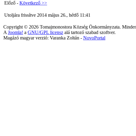
Előző -
Következő >>
Utoljára frissítve 2014 május 26., hétfő 11:41
Copyright © 2026 Tomajmonostora Község Önkormányzata. Minden j
A
Joomla!
a
GNU/GPL licensz
alá tartozó szabad szoftver.
Magázó magyar verzió: Varanka Zoltán -
NovoPortal