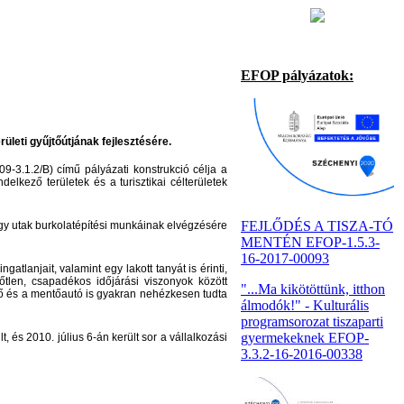
EFOP pályázatok:
leti gyűjtőútjának fejlesztésére.
-3.1.2/B) című pályázati konstrukció célja
a
delkező területek és a turisztikai célterületek
FEJLŐDÉS A TISZA-TÓ
y utak burkolatépítési munkáinak elvégzésére
MENTÉN EFOP-1.5.3-
16-2017-00093
atlanjait, valamint egy lakott tanyát is érinti,
őtlen, csapadékos időjárási viszonyok között
"...Ma kikötöttünk, itthon
őnő és a mentőautó is gyakran nehézkesen tudta
álmodók!" - Kulturális
programsorozat tiszaparti
gyermekeknek EFOP-
 és 2010. július 6-án került sor a vállalkozási
3.3.2-16-2016-00338