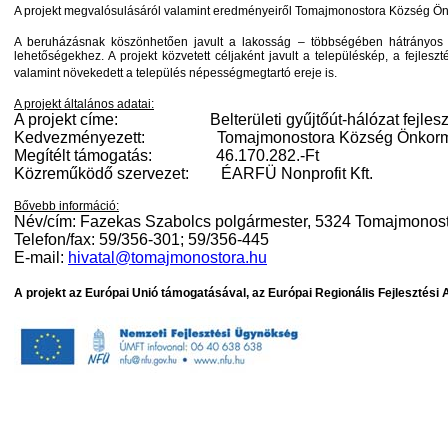
A projekt megvalósulásáról valamint eredményeiről Tomajmonostora Község Ö
A beruházásnak köszönhetően javult a lakosság – többségében hátrányos hel
lehetőségekhez. A projekt közvetett céljaként javult a településkép, a fejles
valamint növekedett a település népességmegtartó ereje is.
A projekt általános adatai:
A projekt címe:
Belterületi gyűjtőút-hálózat fejl
Kedvezményezett:
Tomajmonostora Község Önkor
Megítélt támogatás:
46.170.282.-Ft
Közreműködő szervezet:
ÉARFÜ Nonprofit Kft.
Bővebb információ:
Név/cím: Fazekas Szabolcs polgármester, 5324 Tomajmonosto
Telefon/fax: 59/356-301; 59/356-445
E-mail:
hivatal@tomajmonostora.hu
A projekt az Európai Unió támogatásával, az Európai Regionális Fejlesztési 