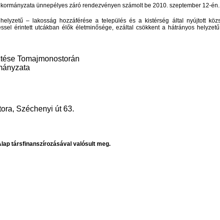
nkormányzata ünnepélyes záró rendezvényen számolt be 2010. szeptember 12-én.
yzetű – lakosság hozzáférése a település és a kistérség által nyújtott közs
ztéssel érintett utcákban élők életminősége, ezáltal csökkent a hátrányos helyze
esztése Tomajmonostorán
mányzata
ra, Széchenyi út 63.
Alap társfinanszírozásával valósult meg.