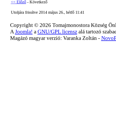
<< Előző
- Következő
Utoljára frissítve 2014 május 26., hétfő 11:41
Copyright © 2026 Tomajmonostora Község Önko
A
Joomla!
a
GNU/GPL licensz
alá tartozó szabad
Magázó magyar verzió: Varanka Zoltán -
NovoP