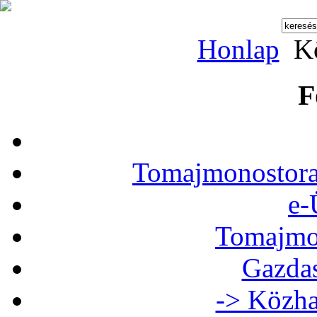
Honlap
Kö
F
Tomajmonostora
e-
Tomajmon
Gazdas
-> Közha