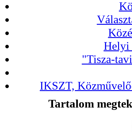
Kö
Választ
Közé
Helyi
"Tisza-tav
IKSZT, Közművelőd
Tartalom megteki