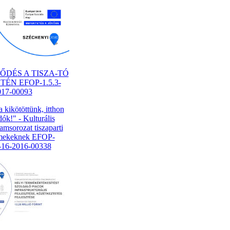
LŐDÉS A TISZA-TÓ
ÉN EFOP-1.5.3-
017-00093
a kikötöttünk, itthon
ók!" - Kulturális
amsorozat tiszaparti
mekeknek EFOP-
2-16-2016-00338