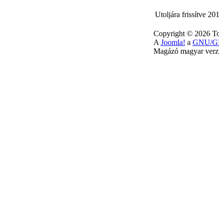
Utoljára frissítve 20
Copyright © 2026 To
A
Joomla!
a
GNU/GP
Magázó magyar verzi