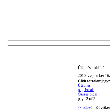
Útépítés - oldal 2
2010 szeptember 16.
Cikk tartalomjegy
Útépítés
pagebreak
Összes oldal
page 2 of 2
<< Előző
- Követke