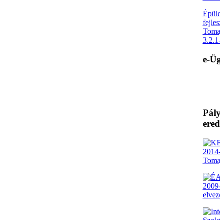
Épüle
fejle
Toma
3.2.
e-Üg
Pály
ere