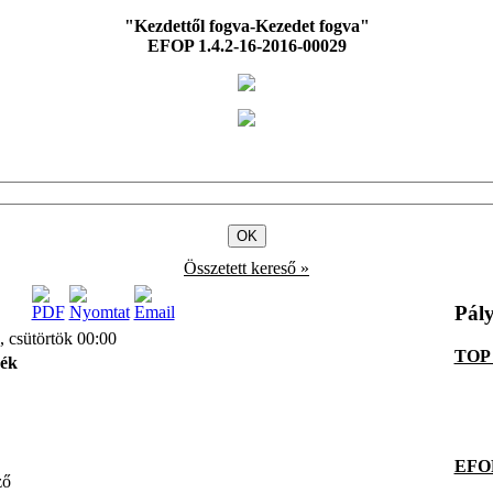
"Kezdettől fogva-Kezedet fogva"
EFOP 1.4.2-16-2016-00029
Összetett kereső »
Pál
, csütörtök 00:00
TOP 
zék
EFOP
ző