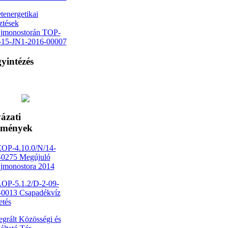
tenergetikai
sztések
jmonostorán TOP-
1-15-JN1-2016-00007
yintézés
ázati
dmények