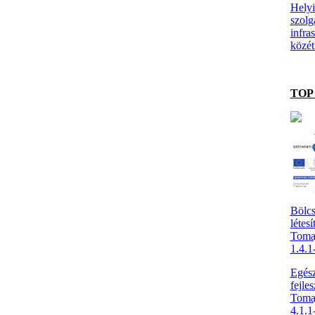
Helyi
szolg
infras
közét
TOP 
Bölcs
létesí
Toma
1.4.
Egész
fejles
Toma
4.1.