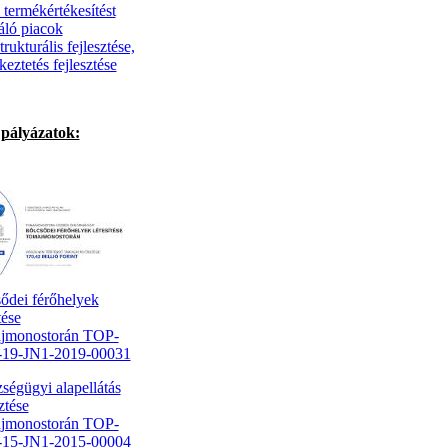
 termékértékesítést
áló piacok
trukturális fejlesztése,
keztetés fejlesztése
pályázatok:
ődei férőhelyek
tése
jmonostorán TOP-
1-19-JN1-2019-00031
ségügyi alapellátás
ztése
jmonostorán TOP-
1-15-JN1-2015-00004