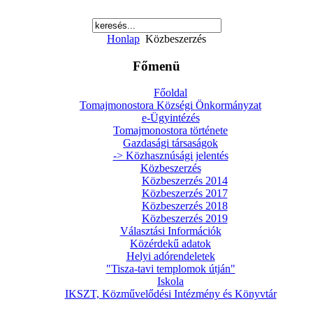
Honlap
Közbeszerzés
Főmenü
Főoldal
Tomajmonostora Községi Önkormányzat
e-Ügyintézés
Tomajmonostora története
Gazdasági társaságok
-> Közhasznúsági jelentés
Közbeszerzés
Közbeszerzés 2014
Közbeszerzés 2017
Közbeszerzés 2018
Közbeszerzés 2019
Választási Információk
Közérdekű adatok
Helyi adórendeletek
"Tisza-tavi templomok útján"
Iskola
IKSZT, Közművelődési Intézmény és Könyvtár