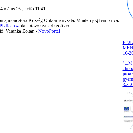
14 május 26., hétfő 11:41
majmonostora Község Önkormányzata. Minden jog fenntartva.
L licensz
alá tartozó szabad szoftver.
ó: Varanka Zoltán -
NovoPortal
FEJ
MENT
16-2
"...M
álmod
progr
gyer
3.3.