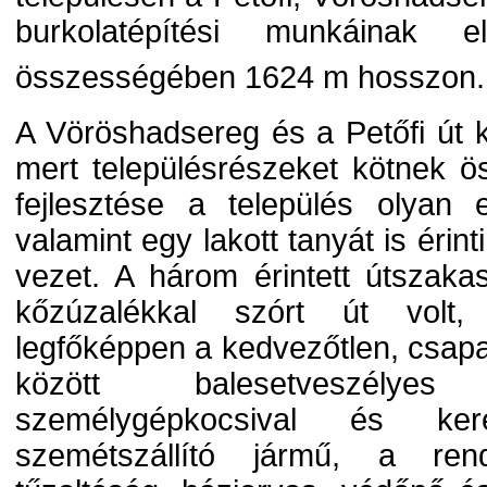
burkolatépítési munkáinak e
összességében 1624 m hosszon.
A Vöröshadsereg és a Petőfi út k
mert településrészeket kötnek 
fejlesztése a település olyan els
valamint egy lakott tanyát is éri
vezet. A három érintett útszakas
kőzúzalékkal szórt út volt,
legfőképpen a kedvezőtlen, csapa
között balesetveszélyes
személygépkocsival és ker
szemétszállító jármű, a ren