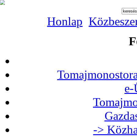
Honlap
Közbesze
F
Tomajmonostora
e-
Tomajmon
Gazdas
-> Közha