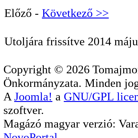
Előző -
Következő >>
Utoljára frissítve 2014 máju
Copyright © 2026 Tomajmo
Önkormányzata. Minden jog 
A
Joomla!
a
GNU/GPL lice
szoftver.
Magázó magyar verzió: Vara
NovoPortal