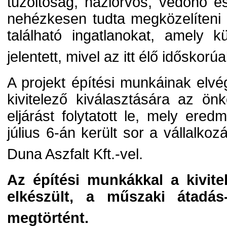
tűzoltóság, háziorvos, védőnő 
nehézkesen tudta megközelíteni 
található ingatlanokat, amely 
jelentett, mivel az itt élő idősko
A projekt építési munkáinak el
kivitelező kiválasztására az ö
eljárást folytatott le, mely ere
július 6-án került sor a vállalko
Duna Aszfalt Kft.-vel.
Az építési munkákkal a kivitel
elkészült, a műszaki átadás-
megtörtént.