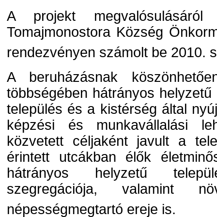
A projekt megvalósulásáról 
Tomajmonostora Község Önkorm
rendezvényen számolt be 2010. 
A beruházásnak köszönhetőe
többségében hátrányos helyzetű
település és a kistérség által nyú
képzési és munkavállalási le
közvetett céljaként javult a tel
érintett utcákban élők életmin
hátrányos helyzetű települ
szegregációja, valamint n
népességmegtartó ereje is.