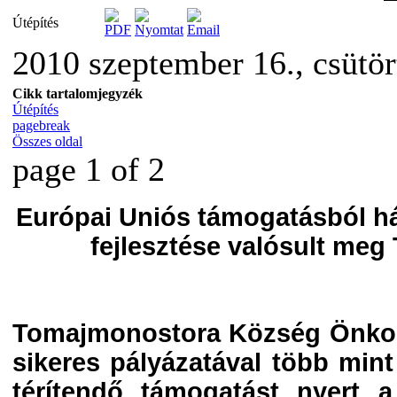
Útépítés
2010 szeptember 16., csütö
Cikk tartalomjegyzék
Útépítés
pagebreak
Összes oldal
page 1 of 2
Európai Uniós támogatásból há
fejlesztése valósult me
Tomajmonostora Község Önkor
sikeres pályázatával több mint
térítendő támogatást nyert a 