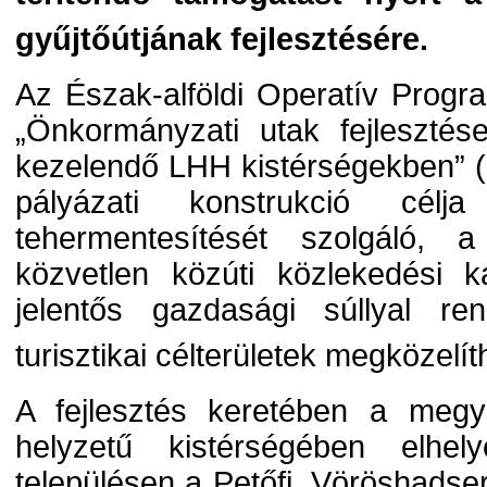
gyűjtőútjának fejlesztésére.
Az Észak-alföldi Operatív Progr
„Önkormányzati utak fejleszté
kezelendő LHH kistérségekben” 
pályázati konstrukció cél
tehermentesítését szolgáló, a
közvetlen közúti közlekedési k
jelentős gazdasági súllyal re
turisztikai célterületek megközelí
A fejlesztés keretében a megy
helyzetű kistérségében elhel
településen a Petőfi, Vöröshads