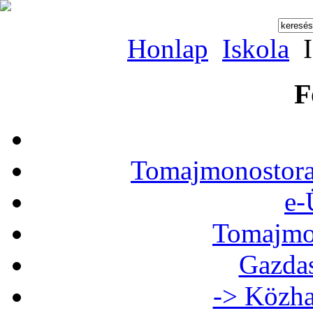
Honlap
Iskola
I
F
Tomajmonostora
e-
Tomajmon
Gazdas
-> Közha