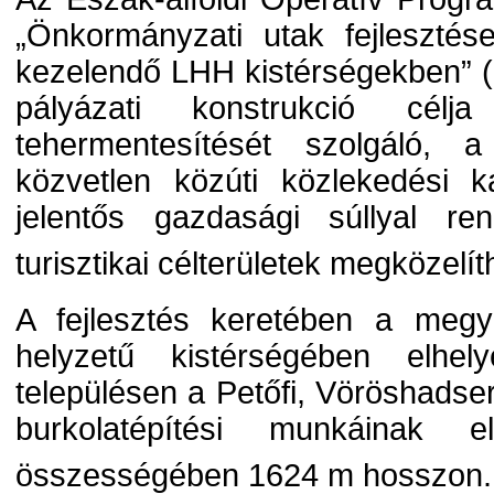
„Önkormányzati utak fejleszté
kezelendő LHH kistérségekben” 
pályázati konstrukció cél
tehermentesítését szolgáló, a
közvetlen közúti közlekedési k
jelentős gazdasági súllyal re
turisztikai célterületek megközelí
A fejlesztés keretében a megy
helyzetű kistérségében elhel
településen a Petőfi, Vöröshads
burkolatépítési munkáinak e
összességében 1624 m hosszon.