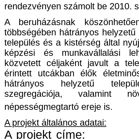
rendezvényen számolt be 2010. 
A beruházásnak köszönhetőe
többségében hátrányos helyzetű
település és a kistérség által nyú
képzési és munkavállalási le
közvetett céljaként javult a tel
érintett utcákban élők életmin
hátrányos helyzetű települ
szegregációja, valamint n
népességmegtartó ereje is.
A projekt általános adatai:
A projekt címe: