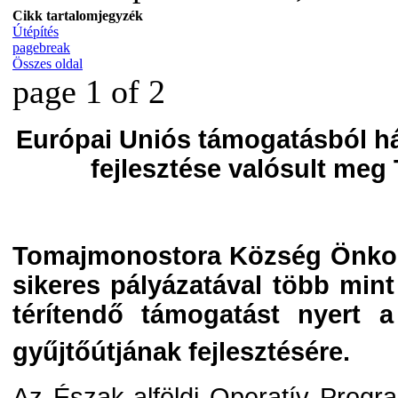
Cikk tartalomjegyzék
Útépítés
pagebreak
Összes oldal
page 1 of 2
Európai Uniós támogatásból há
fejlesztése valósult me
Tomajmonostora Község Önkor
sikeres pályázatával több mint
térítendő támogatást nyert a 
gyűjtőútjának fejlesztésére.
Az Észak-alföldi Operatív Progr