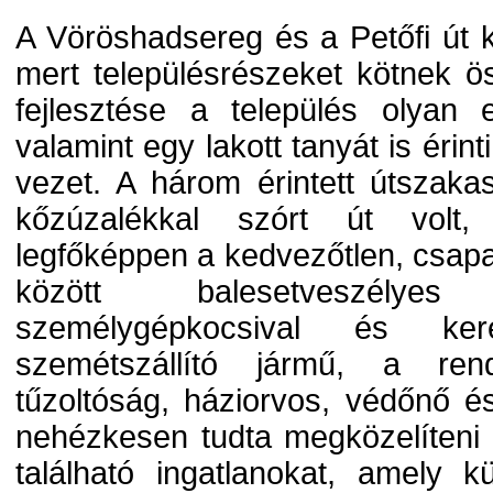
A Vöröshadsereg és a Petőfi út k
mert településrészeket kötnek 
fejlesztése a település olyan els
valamint egy lakott tanyát is éri
vezet. A három érintett útszakas
kőzúzalékkal szórt út volt,
legfőképpen a kedvezőtlen, csapa
között balesetveszélyes
személygépkocsival és ker
szemétszállító jármű, a ren
tűzoltóság, háziorvos, védőnő 
nehézkesen tudta megközelíteni 
található ingatlanokat, amely 