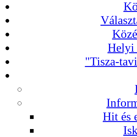
Kö
Választ
Közé
Helyi
"Tisza-tav
Infor
Hit és 
Is