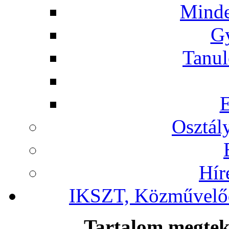
Minde
G
Tanul
Osztál
Hír
IKSZT, Közművelőd
Tartalom megteki