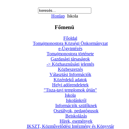
Honlap
Iskola
Főmenü
Főoldal
Tomajmonostora Községi Önkormányzat
e-Ügyintézés
Tomajmonostora története
Gazdasági társaságok
-> Közhasznúsági jelentés
Közbeszerzés
Választási Információk
Közérdekű adatok
Helyi adórendeletek
"Tisza-tavi templomok útján"
Iskola
Iskolánkról
Információk szülőknek
Osztályok, pedagógusok
Beiskolázás
Hírek, események
IKSZT, Közművelődési Intézmény és Könyvtár