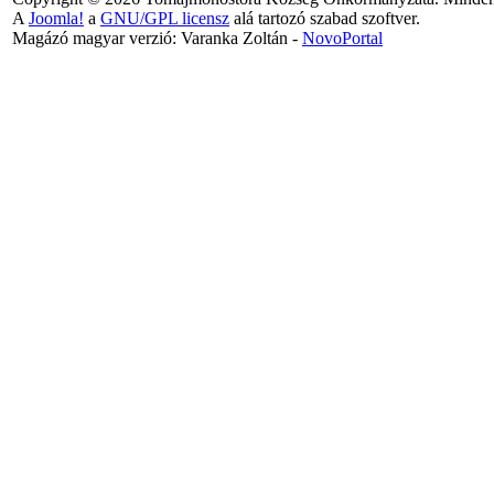
A
Joomla!
a
GNU/GPL licensz
alá tartozó szabad szoftver.
Magázó magyar verzió: Varanka Zoltán -
NovoPortal