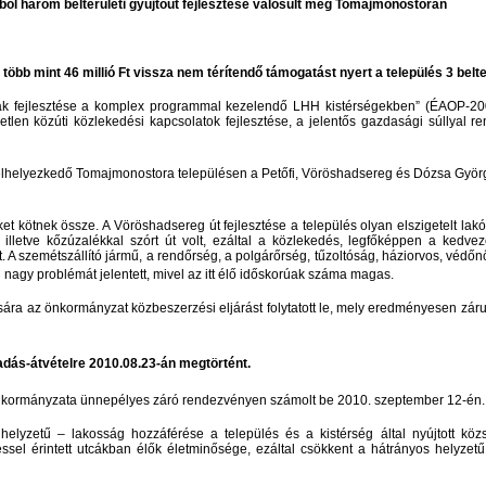
ól három belterületi gyűjtőút fejlesztése valósult meg Tomajmonostorán
 mint 46 millió Ft vissza nem térítendő támogatást nyert a település 3 belterü
tak fejlesztése a komplex programmal kezelendő LHH kistérségekben” (ÉAOP-2009
etlen közúti közlekedési kapcsolatok fejlesztése, a jelentős gazdasági súllyal ren
 elhelyezkedő Tomajmonostora településen a Petőfi, Vöröshadsereg és Dózsa Györg
 kötnek össze. A Vöröshadsereg út fejlesztése a település olyan elszigetelt lakóing
lletve kőzúzalékkal szórt út volt, ezáltal a közlekedés, legfőképpen a kedvez
. A szemétszállító jármű, a rendőrség, a polgárőrség, tűzoltóság, háziorvos, véd
 nagy problémát jelentett, mivel az itt élő időskorúak száma magas.
ra az önkormányzat közbeszerzési eljárást folytatott le, mely eredményesen zárult,
tadás-átvételre 2010.08.23-án megtörtént.
nkormányzata ünnepélyes záró rendezvényen számolt be 2010. szeptember 12-én.
yzetű – lakosság hozzáférése a település és a kistérség által nyújtott közs
ztéssel érintett utcákban élők életminősége, ezáltal csökkent a hátrányos helyze