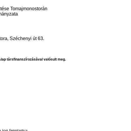
esztése Tomajmonostorán
mányzata
ra, Széchenyi út 63.
Alap társfinanszírozásával valósult meg.
og fenntartva.