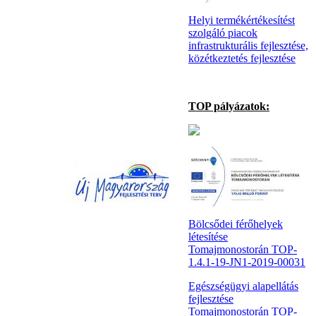
Helyi termékértékesítést
szolgáló piacok
infrastrukturális fejlesztése,
közétkeztetés fejlesztése
TOP pályázatok:
Bölcsődei férőhelyek
létesítése
Tomajmonostorán TOP-
1.4.1-19-JN1-2019-00031
Egészségügyi alapellátás
fejlesztése
Tomajmonostorán TOP-