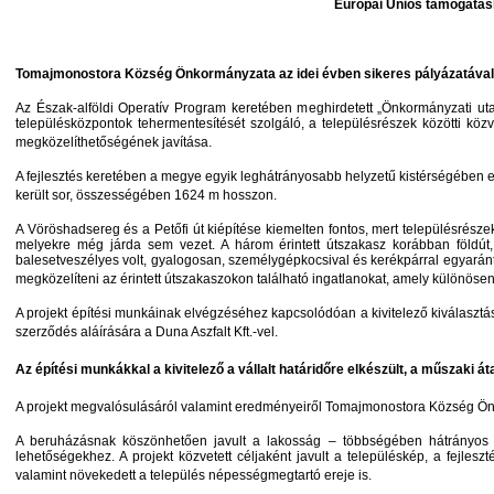
Európai Uniós támogatásb
Tomajmonostora Község Önkormányzata az idei évben sikeres pályázatával több
Az Észak-alföldi Operatív Program keretében meghirdetett „Önkormányzati u
településközpontok tehermentesítését szolgáló, a településrészek
közötti közv
megközelíthetőségének javítása.
A fejlesztés keretében a megye egyik leghátrányosabb helyzetű kistérségében
került sor, összességében 1624 m hosszon.
A Vöröshadsereg és a Petőfi út kiépítése kiemelten fontos, mert településrészeket
melyekre még járda sem vezet. A három érintett útszakasz korábban földút, i
balesetveszélyes volt, gyalogosan, személygépkocsival és kerékpárral egyaránt
megközelíteni az érintett útszakaszokon található ingatlanokat, amely különösen
A projekt építési munkáinak elvégzéséhez kapcsolódóan a kivitelező kiválasztásá
szerződés aláírására a Duna Aszfalt Kft.-vel.
Az építési munkákkal a kivitelező a vállalt határidőre elkészült, a műszaki á
A projekt megvalósulásáról valamint eredményeiről Tomajmonostora Község Ö
A beruházásnak köszönhetően javult a lakosság – többségében hátrányos hel
lehetőségekhez. A projekt közvetett céljaként javult a településkép, a fejles
valamint növekedett a település népességmegtartó ereje is.