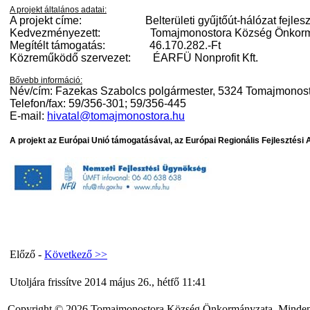
A projekt általános adatai:
A projekt címe:
Belterületi gyűjtőút-hálózat fejl
Kedvezményezett:
Tomajmonostora Község Önkor
Megítélt támogatás:
46.170.282.-Ft
Közreműködő szervezet:
ÉARFÜ Nonprofit Kft.
Bővebb információ:
Név/cím: Fazekas Szabolcs polgármester, 5324 Tomajmonosto
Telefon/fax: 59/356-301; 59/356-445
E-mail:
hivatal@tomajmonostora.hu
A projekt az Európai Unió támogatásával, az Európai Regionális Fejlesztési 
Előző -
Következő >>
Utoljára frissítve 2014 május 26., hétfő 11:41
Copyright © 2026 Tomajmonostora Község Önkormányzata. Minden j