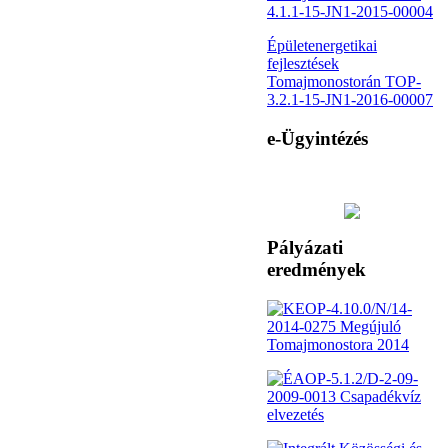
4.1.1-15-JN1-2015-00004
Épületenergetikai
fejlesztések
Tomajmonostorán TOP-
3.2.1-15-JN1-2016-00007
e-Ügyintézés
Pályázati
eredmények