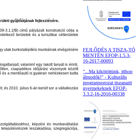
leti gyűjtőútjának fejlesztésére.
-3.1.2/B) című pályázati konstrukció célja
a
delkező területek és a turisztikai célterületek
FEJLŐDÉS A TISZA-TÓ
y utak burkolatépítési munkáinak elvégzésére
MENTÉN EFOP-1.5.3-
16-2017-00093
atlanjait, valamint egy lakott tanyát is érinti,
őtlen, csapadékos időjárási viszonyok között
"...Ma kikötöttünk, itthon
őnő és a mentőautó is gyakran nehézkesen tudta
álmodók!" - Kulturális
programsorozat tiszaparti
gyermekeknek EFOP-
 és 2010. július 6-án került sor a vállalkozási
3.3.2-16-2016-00338
zolgáltatásokhoz, képzési és munkavállalási
tű településrészek leszakadása, szegregációja,