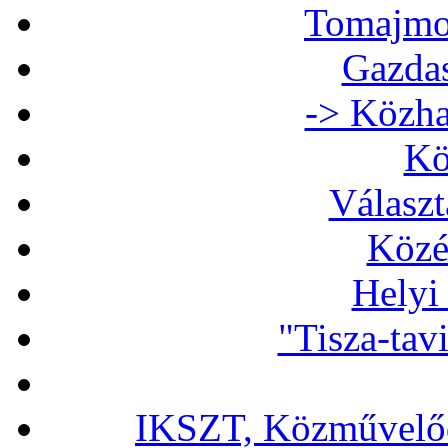
Tomajmon
Gazdas
-> Közha
Kö
Választ
Közé
Helyi
"Tisza-tav
IKSZT, Közművelőd