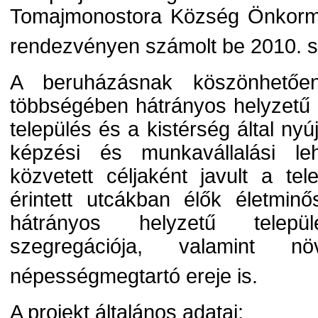
Tomajmonostora Község Önkorm
rendezvényen számolt be 2010. 
A beruházásnak köszönhetőe
többségében hátrányos helyzetű
település és a kistérség által nyú
képzési és munkavállalási le
közvetett céljaként javult a tel
érintett utcákban élők életmin
hátrányos helyzetű települ
szegregációja, valamint n
népességmegtartó ereje is.
A projekt általános adatai: