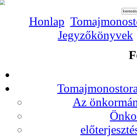
Honlap
Tomajmonost
Jegyzőkönyvek
F
Tomajmonostora
Az önkormány
Önko
előterjeszt