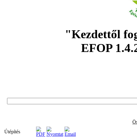
"Kezdettől fo
EFOP 1.4.
Ös
Útépítés