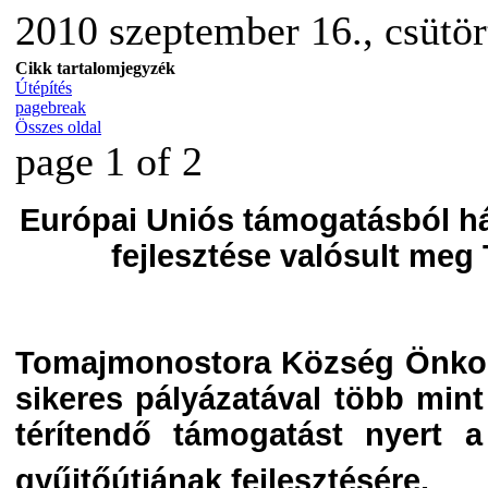
2010 szeptember 16., csütö
Cikk tartalomjegyzék
Útépítés
pagebreak
Összes oldal
page 1 of 2
Európai Uniós támogatásból há
fejlesztése valósult me
Tomajmonostora Község Önkor
sikeres pályázatával több mint
térítendő támogatást nyert a 
gyűjtőútjának fejlesztésére.