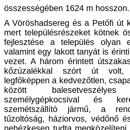
összességében 1624 m hosszon.
A Vöröshadsereg és a Petőfi út k
mert településrészeket kötnek 
fejlesztése a település olyan els
valamint egy lakott tanyát is éri
vezet. A három érintett útszakas
kőzúzalékkal szórt út volt,
legfőképpen a kedvezőtlen, csapa
között balesetveszélyes
személygépkocsival és ker
szemétszállító jármű, a ren
tűzoltóság, háziorvos, védőnő 
nehézkesen tudta megközelíteni 