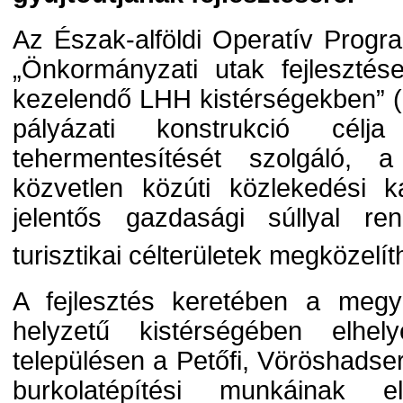
Az Észak-alföldi Operatív Progr
„Önkormányzati utak fejleszté
kezelendő LHH kistérségekben” 
pályázati konstrukció cél
tehermentesítését szolgáló, a
közvetlen közúti közlekedési k
jelentős gazdasági súllyal re
turisztikai célterületek megközelí
A fejlesztés keretében a megy
helyzetű kistérségében elhel
településen a Petőfi, Vöröshads
burkolatépítési munkáinak e