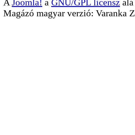
A
Joomla!
a
GNU/GPL licensz
alá 
Magázó magyar verzió: Varanka Z