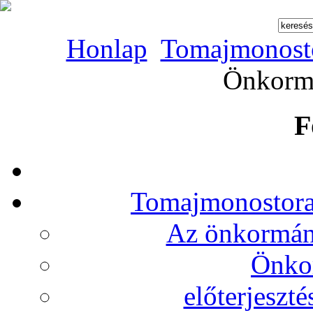
Honlap
Tomajmonost
Önkormá
F
Tomajmonostora
Az önkormány
Önko
előterjeszt