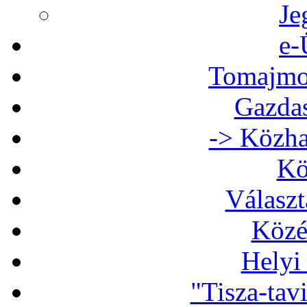
Je
e-
Tomajmon
Gazdas
-> Közha
Kö
Választ
Közé
Helyi
"Tisza-tav