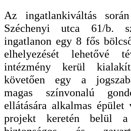
Az ingatlankiváltás sorá
Széchenyi utca 61/b. sz
ingatlanon egy 8 fős bölc
elhelyezését lehetővé t
intézmény kerül kialakí
követően egy a jogszabá
magas színvonalú gond
ellátására alkalmas épület 
projekt keretén belül a
biztonságos és zavar