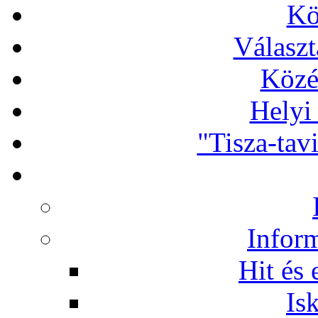
Kö
Választ
Közé
Helyi
"Tisza-tav
Infor
Hit és 
Is