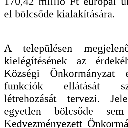
170,42 millió Ft európai u
el bölcsőde kialakítására.
A településen megjelen
kielégítésének az érdek
Községi Önkormányzat 
funkciók ellátását s
létrehozását tervezi. Je
egyetlen bölcsőde se
Kedvezményezett Önkormá