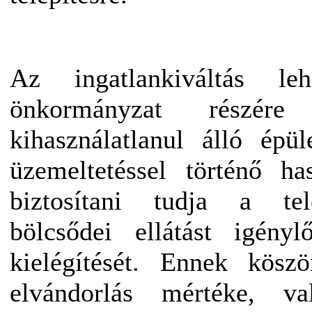
Az ingatlankiváltás le
önkormányzat részé
kihasználatlanul álló épü
üzemeltetéssel történő ha
biztosítani tudja a tel
bölcsődei ellátást igény
kielégítését. Ennek kösz
elvándorlás mértéke, va