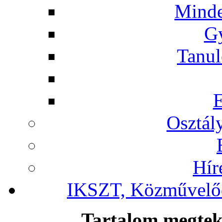
Minde
G
Tanul
Osztál
Hír
IKSZT, Közművelőd
Tartalom megteki