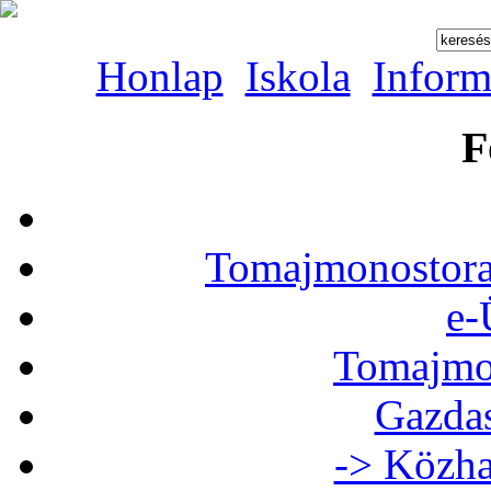
Honlap
Iskola
Inform
F
Tomajmonostora
e-
Tomajmon
Gazdas
-> Közha