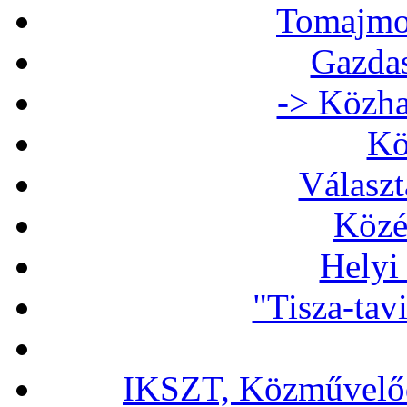
Tomajmon
Gazdas
-> Közha
Kö
Választ
Közé
Helyi
"Tisza-tav
IKSZT, Közművelőd