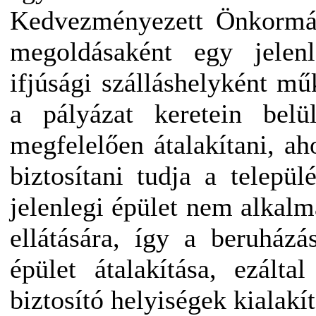
Kedvezményezett Önkormá
megoldásaként egy jelenl
ifjúsági szálláshelyként mű
a pályázat keretein belü
megfelelően átalakítani, aho
biztosítani tudja a telepü
jelenlegi épület nem alkalm
ellátására, így a beruház
épület átalakítása, ezáltal
biztosító helyiségek kialakít