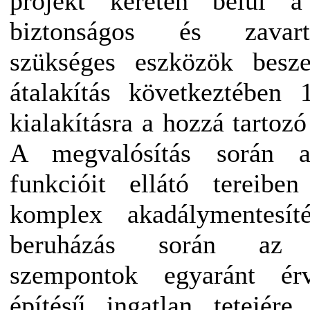
projekt keretén belül a
biztonságos és zavar
szükséges eszközök besze
átalakítás következtében 
kialakításra a hozzá tartozó
A megvalósítás során a
funkcióit ellátó tereibe
komplex akadálymentesí
beruházás során az en
szempontok egyaránt ér
építésű ingatlan tetejér