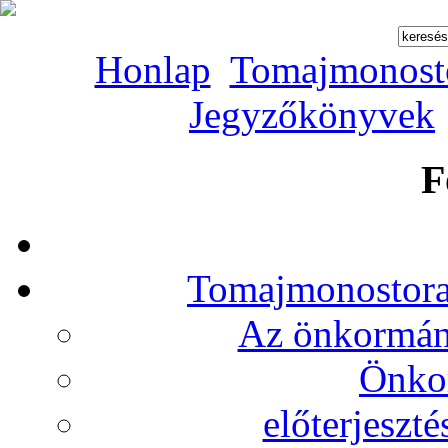
Honlap
Tomajmonost
Jegyzőkönyvek
F
Tomajmonostora
Az önkormány
Önko
előterjeszt