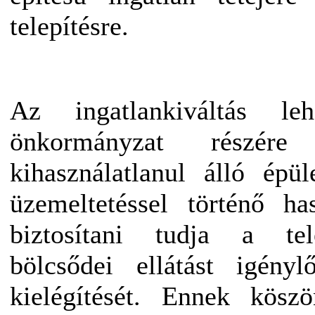
telepítésre.
Az ingatlankiváltás le
önkormányzat részé
kihasználatlanul álló épü
üzemeltetéssel történő ha
biztosítani tudja a tel
bölcsődei ellátást igény
kielégítését. Ennek kösz