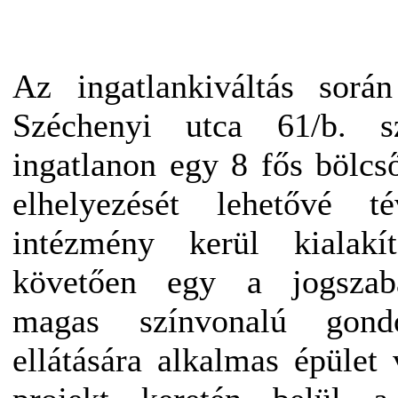
Az ingatlankiváltás sorá
Széchenyi utca 61/b. sz
ingatlanon egy 8 fős bölc
elhelyezését lehetővé t
intézmény kerül kialakí
követően egy a jogszabá
magas színvonalú gond
ellátására alkalmas épület 