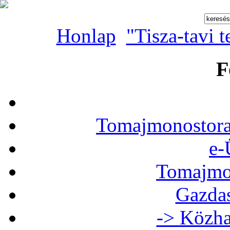
Honlap
"Tisza-tavi 
F
Tomajmonostora
e-
Tomajmon
Gazdas
-> Közha