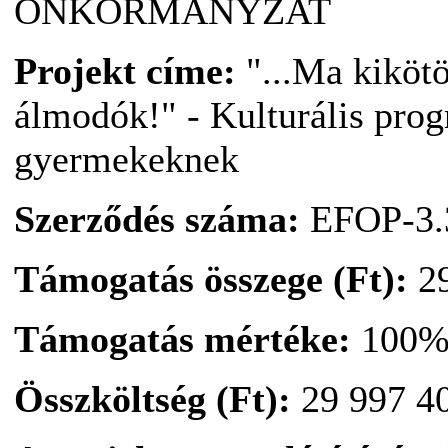
ÖNKORMÁNYZAT
Projekt címe:
"...Ma kikötö
álmodók!" - Kulturális prog
gyermekeknek
Szerződés száma:
EFOP-3.3
Támogatás összege (Ft):
29
Támogatás mértéke:
100
Összköltség (Ft):
29 997 4