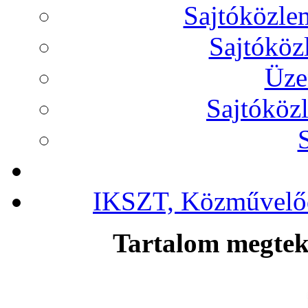
Sajtóközl
Sajtóköz
Üze
Sajtóköz
IKSZT, Közművelőd
Tartalom megteki