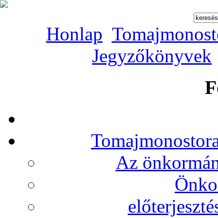
Honlap
Tomajmonost
Jegyzőkönyvek
F
Tomajmonostora
Az önkormány
Önko
előterjeszt