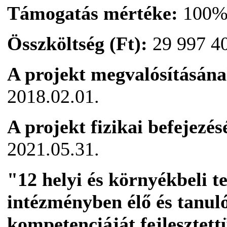
Támogatás mértéke:
100
Összköltség (Ft):
29 997 4
A projekt megvalósításána
2018.02.01.
A projekt fizikai befejezé
2021.05.31.
"12 helyi és környékbeli 
intézményben élő és tanu
kompetenciáját fejlesztett