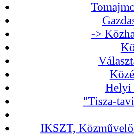
Tomajmon
Gazdas
-> Közha
Kö
Választ
Közé
Helyi
"Tisza-tav
IKSZT, Közművelőd