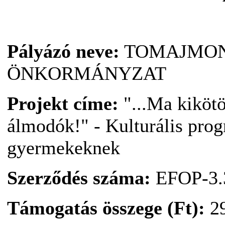
Pályázó neve:
TOMAJMON
ÖNKORMÁNYZAT
Projekt címe:
"...Ma kikötö
álmodók!" - Kulturális prog
gyermekeknek
Szerződés száma:
EFOP-3.3
Támogatás összege (Ft):
29