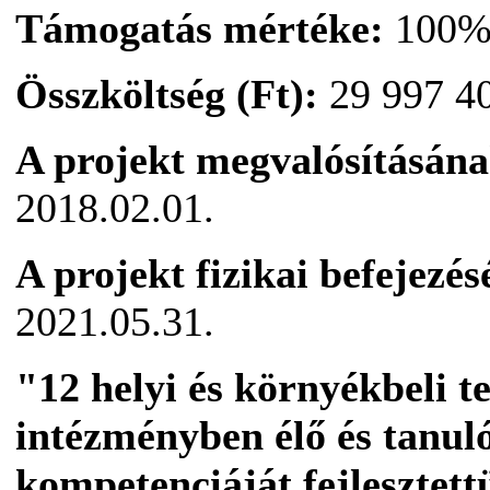
Támogatás mértéke:
100
Összköltség (Ft):
29 997 4
A projekt megvalósításána
2018.02.01.
A projekt fizikai befejezé
2021.05.31.
"12 helyi és környékbeli 
intézményben élő és tanu
kompetenciáját fejlesztett