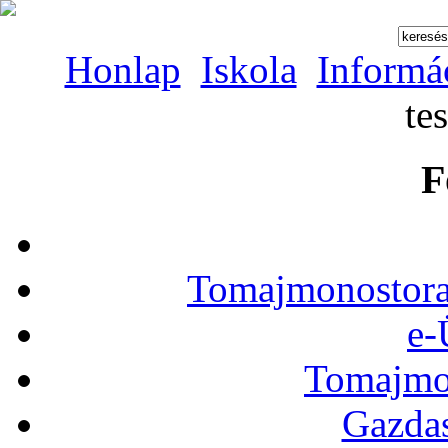
Honlap
Iskola
Informá
te
F
Tomajmonostora
e-
Tomajmon
Gazdas