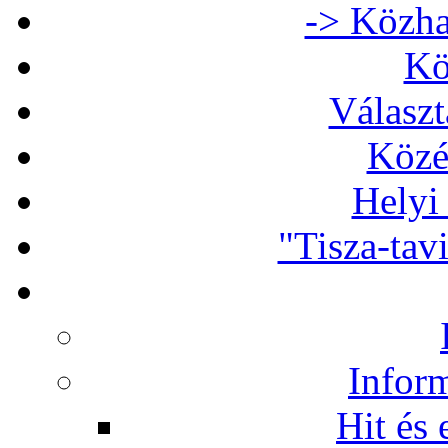
-> Közha
Kö
Választ
Közé
Helyi
"Tisza-tav
Infor
Hit és 