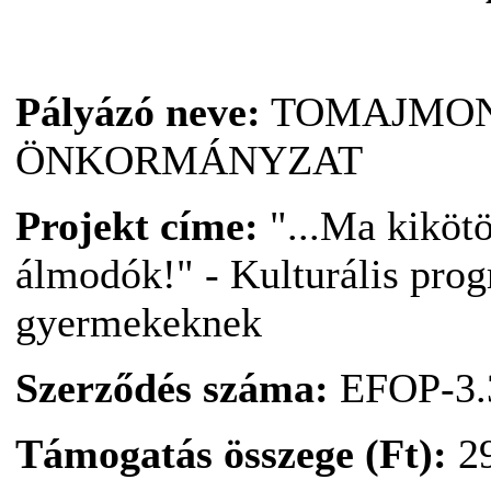
Pályázó neve:
TOMAJMON
ÖNKORMÁNYZAT
Projekt címe:
"...Ma kikötö
álmodók!" - Kulturális prog
gyermekeknek
Szerződés száma:
EFOP-3.3
Támogatás összege (Ft):
29