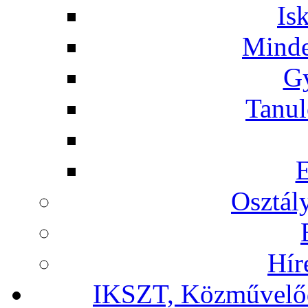
Is
Minde
G
Tanul
Osztál
Hír
IKSZT, Közművelőd