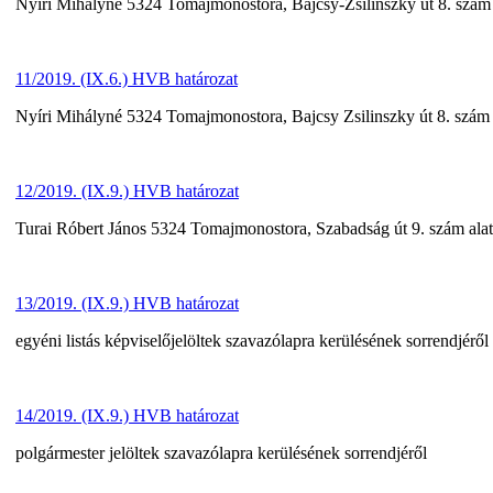
Nyíri Mihályné 5324 Tomajmonostora, Bajcsy-Zsilinszky út 8. szám al
11/2019. (IX.6.) HVB határozat
Nyíri Mihályné 5324 Tomajmonostora, Bajcsy Zsilinszky út 8. szám al
12/2019. (IX.9.) HVB határozat
Turai Róbert János 5324 Tomajmonostora, Szabadság út 9. szám alatti
13/2019. (IX.9.) HVB határozat
egyéni listás képviselőjelöltek szavazólapra kerülésének sorrendjéről
14/2019. (IX.9.) HVB határozat
polgármester jelöltek szavazólapra kerülésének sorrendjéről