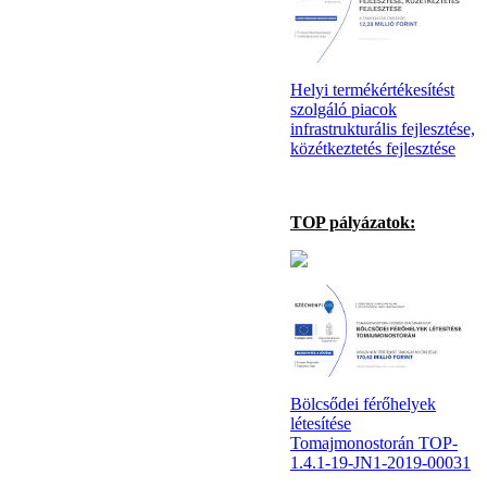
Helyi termékértékesítést
szolgáló piacok
infrastrukturális fejlesztése,
közétkeztetés fejlesztése
TOP pályázatok:
Bölcsődei férőhelyek
létesítése
Tomajmonostorán TOP-
1.4.1-19-JN1-2019-00031