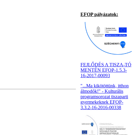
EFOP pályázatok:
FEJLŐDÉS A TISZA-TÓ
MENTÉN EFOP-1.5.3-
16-2017-00093
"...Ma kikötöttünk, itthon
álmodók!" - Kulturális
programsorozat tiszaparti
gyermekeknek EFOP-
3.3.2-16-2016-00338