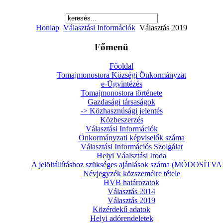
Honlap
Választási Információk
Választás 2019
Főmenü
Főoldal
Tomajmonostora Községi Önkormányzat
e-Ügyintézés
Tomajmonostora története
Gazdasági társaságok
-> Közhasznúsági jelentés
Közbeszerzés
Választási Információk
Önkormányzati képviselők száma
Választási Információs Szolgálat
Helyi Váalsztási Iroda
A jelöltállításhoz szükséges ajánlások száma (MÓDOSÍTVA!
Névjegyzék közszemélre tétele
HVB határozatok
Választás 2014
Választás 2019
Közérdekű adatok
Helyi adórendeletek