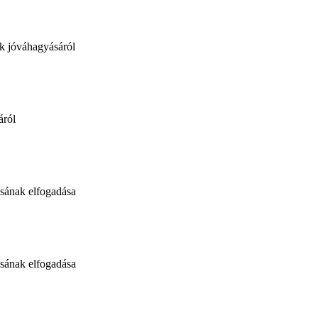
ak jóváhagyásáról
áról
zásának elfogadása
zásának elfogadása