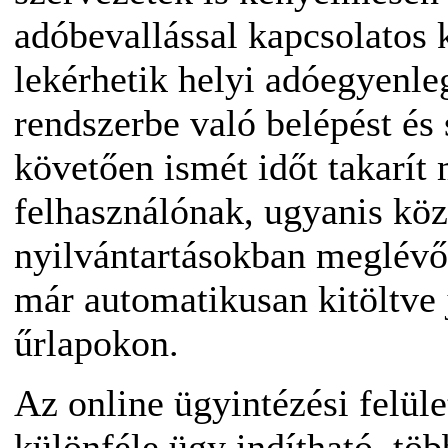
adóbevallással kapcsolatos k
lekérhetik helyi adóegyenle
rendszerbe való belépést és
követően ismét időt takarít
felhasználónak, ugyanis köz
nyilvántartásokban meglévő
már automatikusan kitöltve
űrlapokon.
Az online ügyintézési felüle
különféle ügy indítható, töb