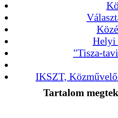
Kö
Választ
Közé
Helyi
"Tisza-tav
IKSZT, Közművelőd
Tartalom megteki