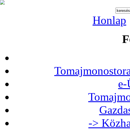
Honlap
F
Tomajmonostora
e-
Tomajmon
Gazdas
-> Közha