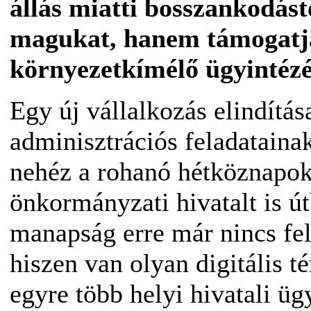
állás miatti bosszankodás
magukat, hanem támogatjá
környezetkímélő ügyintézés
Egy új vállalkozás elindítá
adminisztrációs feladatainak
nehéz a rohanó hétköznapok
önkormányzati hivatalt is út
manapság erre már nincs fel
hiszen van olyan digitális t
egyre több helyi hivatali üg