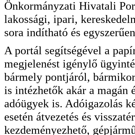
Önkormányzati Hivatali Por
lakossági, ipari, kereskedel
sora indítható és egyszerű
A portál segítségével a papí
megjelenést igénylő ügyinté
bármely pontjáról, bármikor
is intézhetők akár a magán é
adóügyek is. Adóigazolás kér
esetén átvezetés és visszatér
kezdeményezhető, gépjármű-