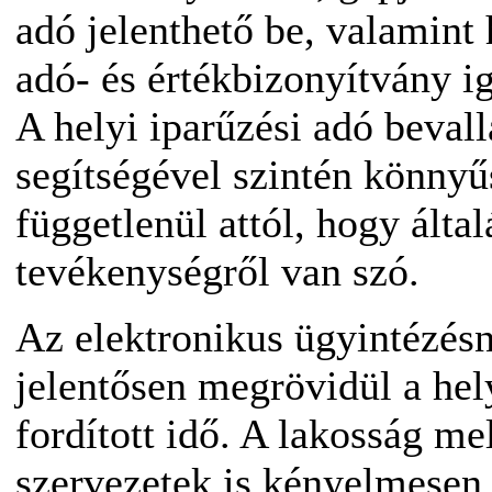
adó jelenthető be, valamint
adó- és értékbizonyítvány i
A helyi iparűzési adó bevall
segítségével szintén könnyű
függetlenül attól, hogy álta
tevékenységről van szó.
Az elektronikus ügyintézés
jelentősen megrövidül a hel
fordított idő. A lakosság me
szervezetek is kényelmesen t