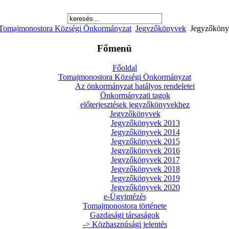
Tomajmonostora Községi Önkormányzat
Jegyzőkönyvek
Jegyzőköny
Főmenü
Főoldal
Tomajmonostora Községi Önkormányzat
Az önkormányzat hatályos rendeletei
Önkormányzati tagok
előterjesztések jegyzőkönyvekhez
Jegyzőkönyvek
Jegyzőkönyvek 2013
Jegyzőkönyvek 2014
Jegyzőkönyvek 2015
Jegyzőkönyvek 2016
Jegyzőkönyvek 2017
Jegyzőkönyvek 2018
Jegyzőkönyvek 2019
Jegyzőkönyvek 2020
e-Ügyintézés
Tomajmonostora története
Gazdasági társaságok
-> Közhasznúsági jelentés