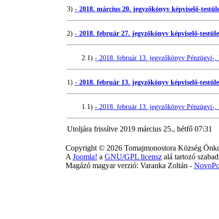
3)
-
2018. március 20. jegyzőkönyv képviselő-testüle
2)
-
2018. február 27. jegyzőkönyv képviselő-testület
2.1)
- 2018. február 13. jegyzőkönyv Pénzügyi-, K
1)
-
2018. február 13. jegyzőkönyv képviselő-testület
1.1)
- 2018. február 13. jegyzőkönyv Pénzügyi-, K
Utoljára frissítve 2019 március 25., hétfő 07:31
Copyright © 2026 Tomajmonostora Község Önkor
A
Joomla!
a
GNU/GPL licensz
alá tartozó szabad 
Magázó magyar verzió: Varanka Zoltán -
NovoPor