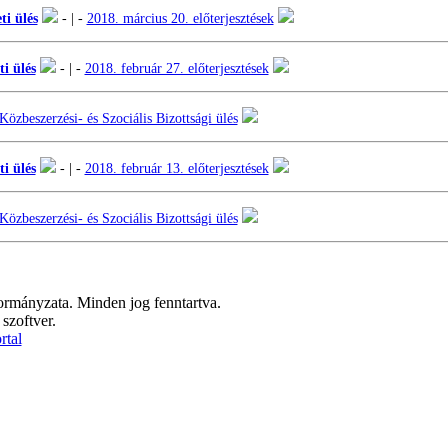
ti ülés
- | -
2018. március 20. előterjesztések
i ülés
- | -
2018. február 27. előterjesztések
özbeszerzési- és Szociális Bizottsági ülés
i ülés
- | -
2018. február 13. előterjesztések
özbeszerzési- és Szociális Bizottsági ülés
mányzata. Minden jog fenntartva.
szoftver.
tal