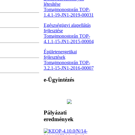
létesítése
Tomajmonostorán TOP-
1.4.1-19-JN1-2019-00031
Egészségügyi alapellátás
fejlesztése
Tomajmonostorán TOP-
4.1.1-15-JN1-2015-00004
Épületenergetikai
fejlesztések
Tomajmonostorán TOP-
3.2.1-15-JN1-2016-00007
e-Ügyintézés
Pályázati
eredmények