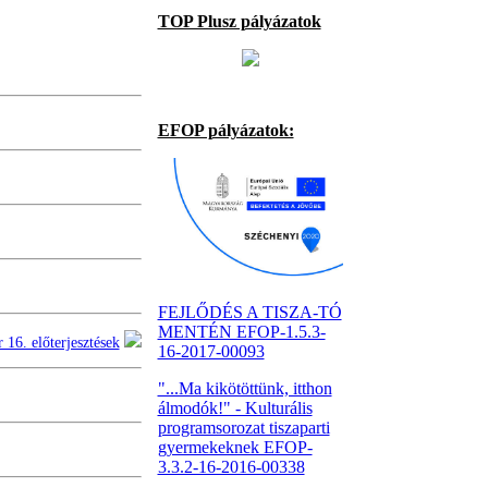
TOP Plusz pályázatok
EFOP pályázatok:
FEJLŐDÉS A TISZA-TÓ
MENTÉN EFOP-1.5.3-
 16. előterjesztések
16-2017-00093
"...Ma kikötöttünk, itthon
álmodók!" - Kulturális
programsorozat tiszaparti
gyermekeknek EFOP-
3.3.2-16-2016-00338