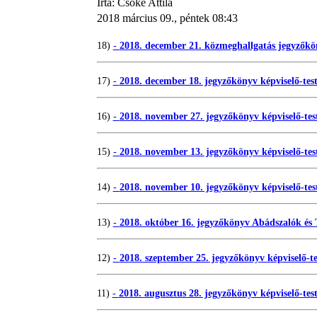
Írta: Csőke Attila
2018 március 09., péntek 08:43
18)
-
2018. december 21. közmeghallgatás jegyzőkö
17)
-
2018. december 18. jegyzőkönyv képviselő-testü
16)
-
2018. november 27. jegyzőkönyv képviselő-test
15)
-
2018. november 13. jegyzőkönyv képviselő-test
14)
-
2018. november 10. jegyzőkönyv képviselő-test
13)
-
2018. október 16. jegyzőkönyv Abádszalók és 
12)
-
2018. szeptember 25. jegyzőkönyv képviselő-tes
11)
-
2018. augusztus 28. jegyzőkönyv képviselő-test