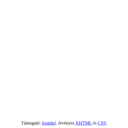
Támogató:
Joomla!
. érvényes
XHTML
és
CSS
.