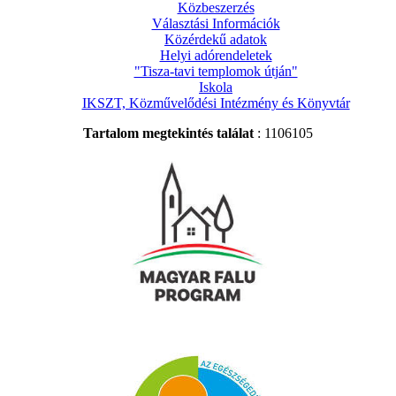
Közbeszerzés
Választási Információk
Közérdekű adatok
Helyi adórendeletek
"Tisza-tavi templomok útján"
Iskola
IKSZT, Közművelődési Intézmény és Könyvtár
Tartalom megtekintés találat
: 1106105