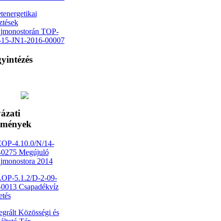
tenergetikai
sztések
jmonostorán TOP-
1-15-JN1-2016-00007
yintézés
ázati
dmények