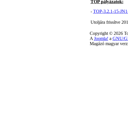
TOP pályázatok:
-
TOP-3.2.1-15-JN1-
Utoljára frissítve 2
Copyright © 2026 To
A
Joomla!
a
GNU/GP
Magázó magyar verzi