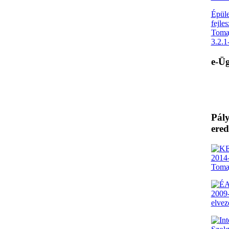
Épüle
fejle
Toma
3.2.
e-Üg
Pály
ere