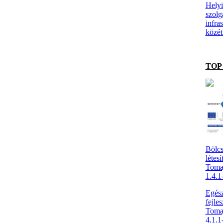
Helyi
szolg
infras
közét
TOP 
Bölcs
létesí
Toma
1.4.
Egész
fejles
Toma
4.1.