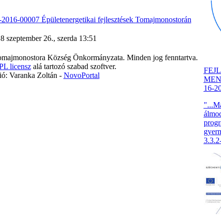
2016-00007 Épületenergetikai fejlesztések Tomajmonostorán
018 szeptember 26., szerda 13:51
majmonostora Község Önkormányzata. Minden jog fenntartva.
L licensz
alá tartozó szabad szoftver.
FEJ
ó: Varanka Zoltán -
NovoPortal
MENT
16-2
"...M
álmod
progr
gyer
3.3.