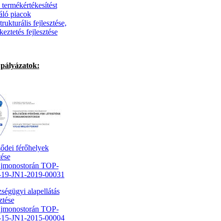
 termékértékesítést
áló piacok
trukturális fejlesztése,
keztetés fejlesztése
pályázatok:
ődei férőhelyek
tése
jmonostorán TOP-
1-19-JN1-2019-00031
ségügyi alapellátás
ztése
jmonostorán TOP-
1-15-JN1-2015-00004