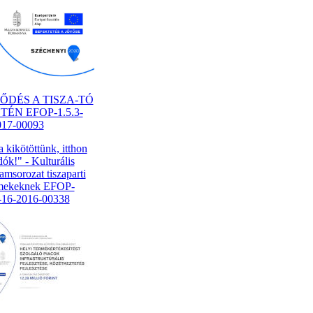
LŐDÉS A TISZA-TÓ
ÉN EFOP-1.5.3-
017-00093
a kikötöttünk, itthon
ók!" - Kulturális
amsorozat tiszaparti
mekeknek EFOP-
2-16-2016-00338