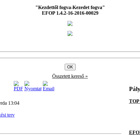
"Kezdettől fogva-Kezedet fogva"
EFOP 1.4.2-16-2016-00029
Összetett kereső »
Pál
TOP 
erda 13:04
ési terv
EFOP