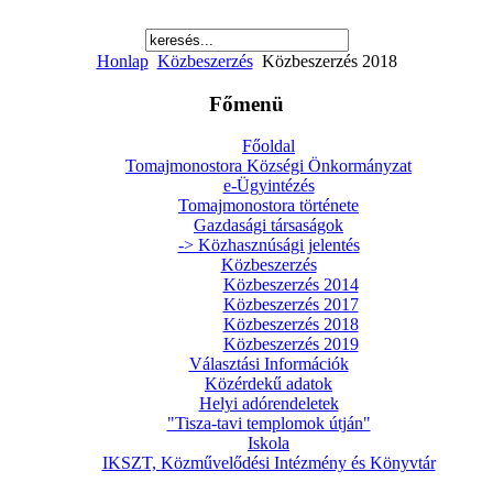
Honlap
Közbeszerzés
Közbeszerzés 2018
Főmenü
Főoldal
Tomajmonostora Községi Önkormányzat
e-Ügyintézés
Tomajmonostora története
Gazdasági társaságok
-> Közhasznúsági jelentés
Közbeszerzés
Közbeszerzés 2014
Közbeszerzés 2017
Közbeszerzés 2018
Közbeszerzés 2019
Választási Információk
Közérdekű adatok
Helyi adórendeletek
"Tisza-tavi templomok útján"
Iskola
IKSZT, Közművelődési Intézmény és Könyvtár