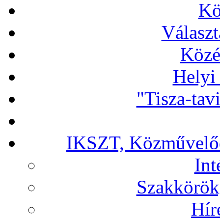
Kö
Választ
Közé
Helyi
"Tisza-tav
IKSZT, Közművelőd
In
Szakkörök,
Hír