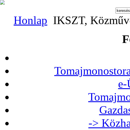
Honlap
IKSZT, Közművel
F
Tomajmonostora
e-
Tomajmon
Gazdas
-> Közha