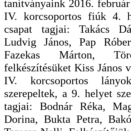
tanítványaink 2016. februá
IV. korcsoportos fiúk 4. 
csapat tagjai: Takács Dá
Ludvig János, Pap Róber
Fazekas Márton, Tö
felkészítésüket Kiss János 
IV. korcsoportos lány
szerepeltek, a 9. helyet sz
tagjai: Bodnár Réka, Ma
Dorina, Bukta Petra, Bak