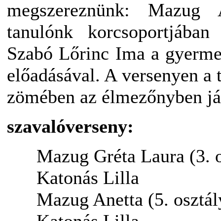
megszereznünk: Mazug At
tanulónk korcsoportjában
Szabó Lőrinc Ima a gyerme
előadásával. A versenyen a 
zömében az élmezőnyben já
szavalóverseny:
Mazug Gréta Laura (3. os
Katonás Lilla
Mazug Anetta (5. osztály
Katonás Lilla