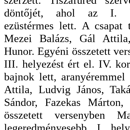
szerzett. Tiszafüred sze
döntőjét, ahol az I. k
ezüstérmes lett. A csapat
Mezei Balázs, Gál Attila
Hunor. Egyéni összetett ve
III. helyezést ért el. IV. k
bajnok lett, aranyéremmel
Attila, Ludvig János, Tak
Sándor, Fazekas Márton,
összetett versenyben M
legeredményesebb, I. hely