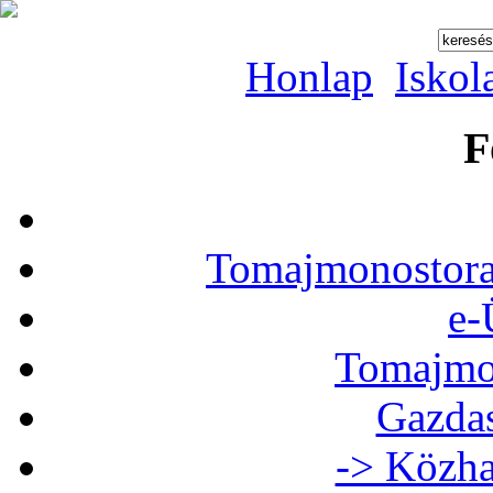
Honlap
Iskol
F
Tomajmonostora
e-
Tomajmon
Gazdas
-> Közha