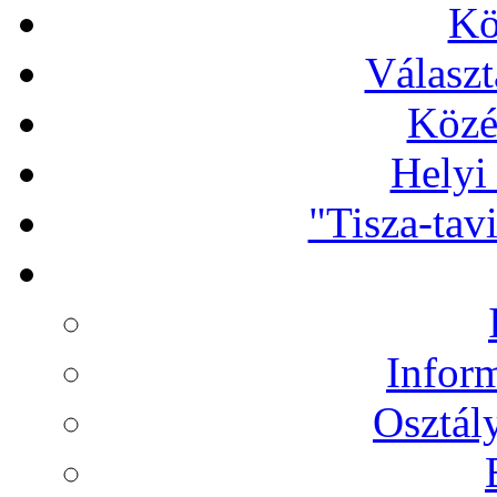
Kö
Választ
Közé
Helyi
"Tisza-tav
Infor
Osztál