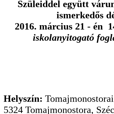
Szüleiddel együtt váru
ismerkedős d
2016. március 21 - én 14
iskolanyitogató fog
Helyszín:
Tomajmonostorai 
5324 Tomajmonostora, Széc