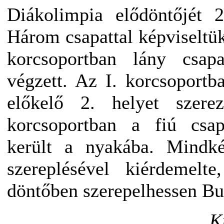
Diákolimpia elődöntőjét 
Három csapattal képviseltük 
korcsoportban lány csap
végzett. Az I. korcsoportb
előkelő 2. helyet szere
korcsoportban a fiú csa
került a nyakába. Mindké
szereplésével kiérdemelt
döntőben szerepelhessen Bu
K