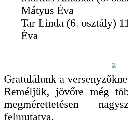
Mátyus Éva
Tar Linda (6. osztály) 1
Éva
Gratulálunk a versenyzőknek
Reméljük, jövőre még töb
megmérettetésen nagys
felmutatva.