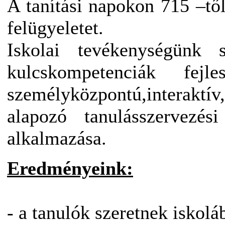
A tanítási napokon 715 –től
felügyeletet.
Iskolai tevékenységünk 
kulcskompetenciák fej
személyközpontú,interaktív, 
alapozó tanulásszervezési
alkalmazása.
Eredményeink:
- a tanulók szeretnek iskoláb