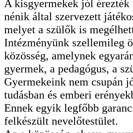
A kisgyermekek jól érezték 
nénik által szervezett játék
melyet a szülők is megélhet
Intézményünk szellemileg ö
közösség, amelynek egyaránt
gyermek, a pedagógus, a szü
Gyermekeink nem csupán jó
tudásban és emberi erények
Ennek egyik legfőbb garanci
felkészült nevelőtestület.