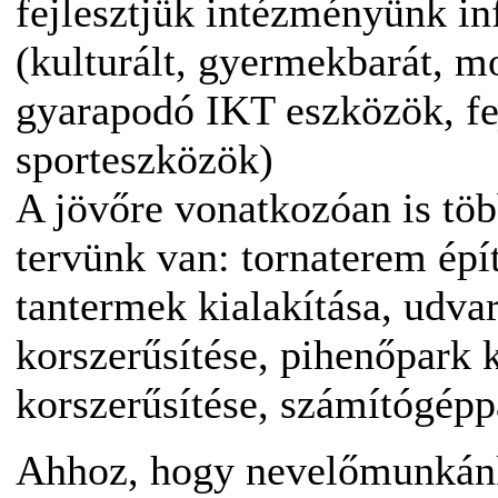
fejlesztjük intézményünk inf
(kulturált, gyermekbarát, m
gyarapodó IKT eszközök, fej
sporteszközök)
A jövőre vonatkozóan is töb
tervünk van: tornaterem épít
tantermek kialakítása, udvar
korszerűsítése, pihenőpark k
korszerűsítése, számítógépp
Ahhoz, hogy nevelőmunkánk