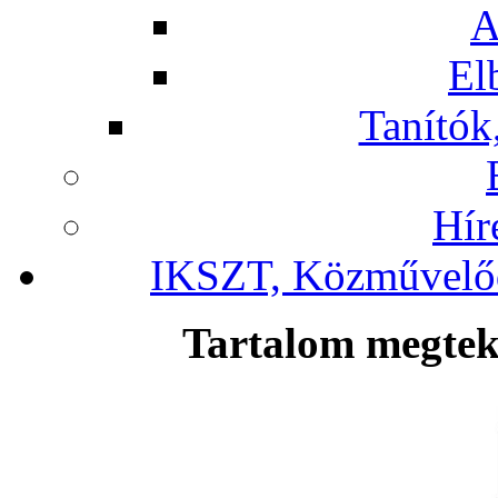
A
El
Tanítók,
Hír
IKSZT, Közművelőd
Tartalom megteki