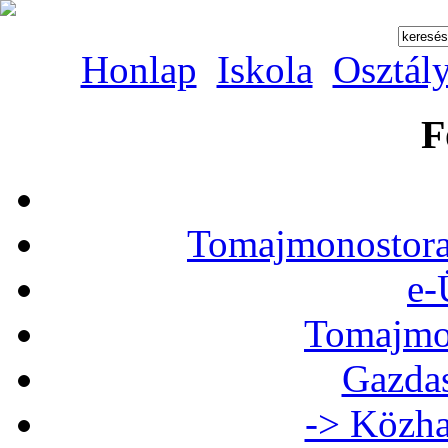
Honlap
Iskola
Osztál
F
Tomajmonostora
e-
Tomajmon
Gazdas
-> Közha