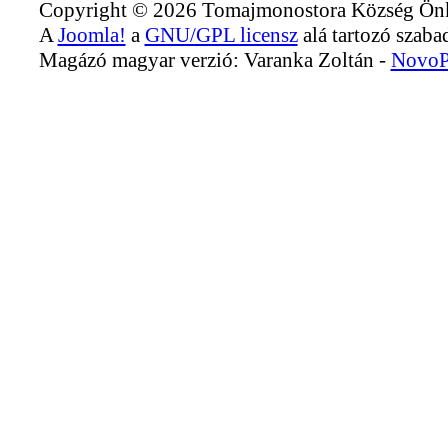
Copyright © 2026 Tomajmonostora Község Önko
A
Joomla!
a
GNU/GPL licensz
alá tartozó szabad
Magázó magyar verzió: Varanka Zoltán -
NovoP