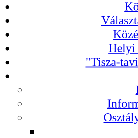
Kö
Választ
Közé
Helyi
"Tisza-tav
Infor
Osztál