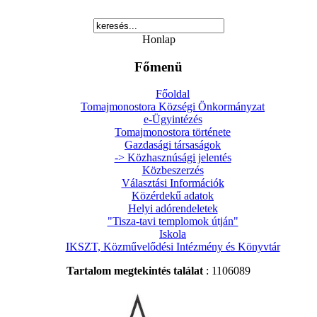
Honlap
Főmenü
Főoldal
Tomajmonostora Községi Önkormányzat
e-Ügyintézés
Tomajmonostora története
Gazdasági társaságok
-> Közhasznúsági jelentés
Közbeszerzés
Választási Információk
Közérdekű adatok
Helyi adórendeletek
"Tisza-tavi templomok útján"
Iskola
IKSZT, Közművelődési Intézmény és Könyvtár
Tartalom megtekintés találat
: 1106089