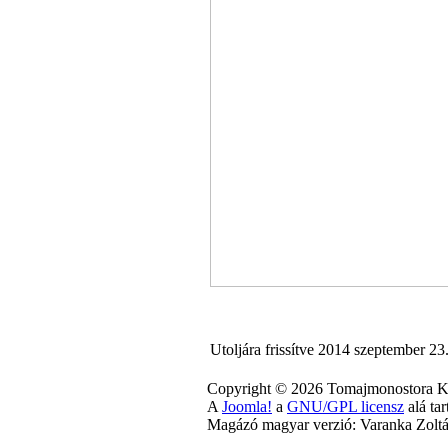
Utoljára frissítve 2014 szeptember 23
Copyright © 2026 Tomajmonostora Kö
A
Joomla!
a
GNU/GPL licensz
alá tar
Magázó magyar verzió: Varanka Zolt