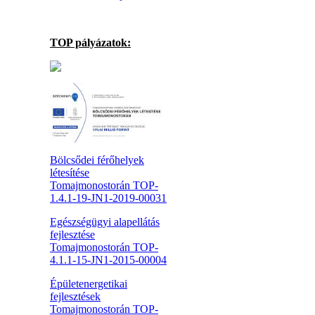
TOP pályázatok:
Bölcsődei férőhelyek
létesítése
Tomajmonostorán TOP-
1.4.1-19-JN1-2019-00031
Egészségügyi alapellátás
fejlesztése
Tomajmonostorán TOP-
4.1.1-15-JN1-2015-00004
Épületenergetikai
fejlesztések
Tomajmonostorán TOP-