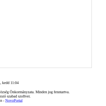
., kedd 11:04
zség Önkormányzata. Minden jog fenntartva.
tozó szabad szoftver.
án -
NovoPortal