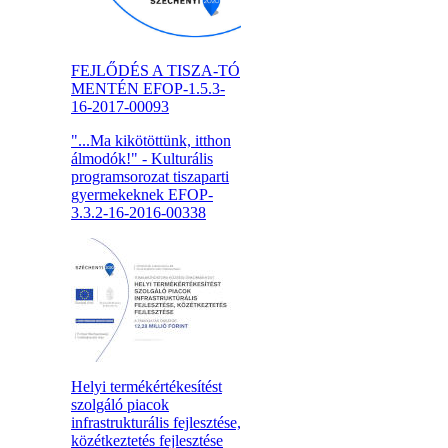
FEJLŐDÉS A TISZA-TÓ
MENTÉN EFOP-1.5.3-
16-2017-00093
"...Ma kikötöttünk, itthon
álmodók!" - Kulturális
programsorozat tiszaparti
gyermekeknek EFOP-
3.3.2-16-2016-00338
Helyi termékértékesítést
szolgáló piacok
infrastrukturális fejlesztése,
közétkeztetés fejlesztése