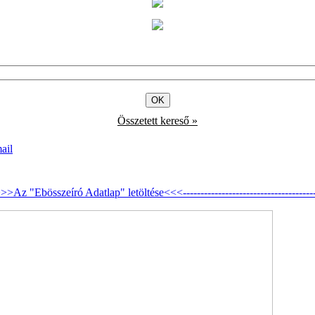
Összetett kereső »
---->>>Az "Ebösszeíró Adatlap" letöltése<<<-------------------------------------